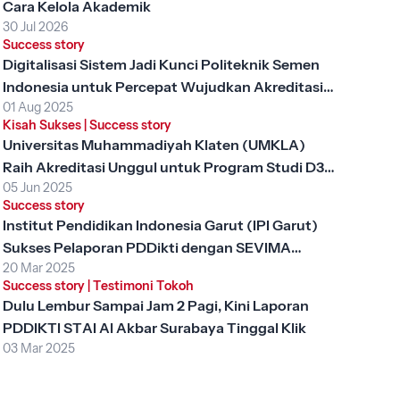
Cara Kelola Akademik
30 Jul 2026
Success story
Digitalisasi Sistem Jadi Kunci Politeknik Semen
Indonesia untuk Percepat Wujudkan Akreditasi
01 Aug 2025
Unggul
Kisah Sukses
|
Success story
Universitas Muhammadiyah Klaten (UMKLA)
Raih Akreditasi Unggul untuk Program Studi D3
05 Jun 2025
Keperawatan dengan SEVIMA Platform
Success story
Institut Pendidikan Indonesia Garut (IPI Garut)
Sukses Pelaporan PDDikti dengan SEVIMA
20 Mar 2025
Platform
Success story
|
Testimoni Tokoh
Dulu Lembur Sampai Jam 2 Pagi, Kini Laporan
PDDIKTI STAI Al Akbar Surabaya Tinggal Klik
03 Mar 2025