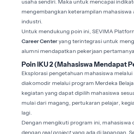
usaha sendiri. Maka untuk mencapai indikato
mengembangkan keterampilan mahasiswa aga
industri.
Untuk mendukung poin ini, SEVIMA Platf
Career Center
yang terintegrasi untuk men
alumni mendapatkan pekerjaan pertamany
Poin IKU 2 (Mahasiswa Mendapat 
Eksplorasi pengetahuan mahasiswa melalui 
diakomodir melalui program Merdeka Bela
kegiatan yang dapat dipilih mahasiswa sesu
mulai dari magang, pertukaran pelajar, keg
lagi.
Dengan mengikuti program ini, mahasiswa d
dengan
real project
yang ada di lapangan. 