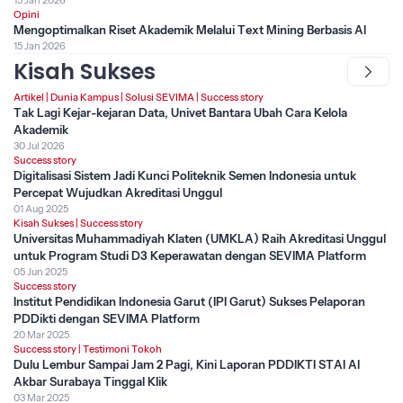
Opini
Mengoptimalkan Riset Akademik Melalui Text Mining Berbasis AI
15 Jan 2026
Kisah Sukses
Artikel
|
Dunia Kampus
|
Solusi SEVIMA
|
Success story
Tak Lagi Kejar-kejaran Data, Univet Bantara Ubah Cara Kelola
Akademik
30 Jul 2026
Success story
Digitalisasi Sistem Jadi Kunci Politeknik Semen Indonesia untuk
Percepat Wujudkan Akreditasi Unggul
01 Aug 2025
Kisah Sukses
|
Success story
Universitas Muhammadiyah Klaten (UMKLA) Raih Akreditasi Unggul
untuk Program Studi D3 Keperawatan dengan SEVIMA Platform
05 Jun 2025
Success story
Institut Pendidikan Indonesia Garut (IPI Garut) Sukses Pelaporan
PDDikti dengan SEVIMA Platform
20 Mar 2025
Success story
|
Testimoni Tokoh
Dulu Lembur Sampai Jam 2 Pagi, Kini Laporan PDDIKTI STAI Al
Akbar Surabaya Tinggal Klik
03 Mar 2025