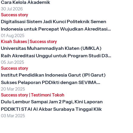
Cara Kelola Akademik
30 Jul 2026
Success story
Digitalisasi Sistem Jadi Kunci Politeknik Semen
Indonesia untuk Percepat Wujudkan Akreditasi
01 Aug 2025
Unggul
Kisah Sukses
|
Success story
Universitas Muhammadiyah Klaten (UMKLA)
Raih Akreditasi Unggul untuk Program Studi D3
05 Jun 2025
Keperawatan dengan SEVIMA Platform
Success story
Institut Pendidikan Indonesia Garut (IPI Garut)
Sukses Pelaporan PDDikti dengan SEVIMA
20 Mar 2025
Platform
Success story
|
Testimoni Tokoh
Dulu Lembur Sampai Jam 2 Pagi, Kini Laporan
PDDIKTI STAI Al Akbar Surabaya Tinggal Klik
03 Mar 2025