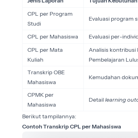
Jenis Laporan
Tujuan Kebutuhan
CPL per Program
Evaluasi program s
Studi
CPL per Mahasiswa
Evaluasi per-indiv
CPL per Mata
Analisis kontribus
Kuliah
Pembelajaran Lulu
Transkrip OBE
Kemudahan dokume
Mahasiswa
CPMK per
Detail
learning ou
Mahasiswa
Berikut tampilannya:
Contoh Transkrip CPL per Mahasiswa