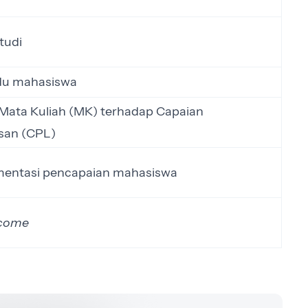
tudi
idu mahasiswa
i Mata Kuliah (MK) terhadap Capaian
san (CPL)
ntasi pencapaian mahasiswa
tcome