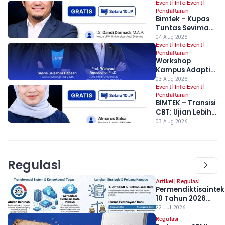
Event
|
Info Event
|
Pendaftaran
Bimtek – Kupas
Tuntas Sevima
Platform: Untuk
04 Aug 2026
Mengawal Awal
Event
|
Info Event
|
Pendaftaran
Tahun Akademik,
Workshop
Stabilitas
Kampus Adaptif
Semester Ganjil,
2026 –
03 Aug 2026
dan Kesiapan
Transformasi
Event
|
Info Event
|
PDDikti
Pendaftaran
Digital dan
BIMTEK – Transisi
Strategi
CBT: Ujian Lebih
Implementasi
Andal dan
03 Aug 2026
Regulasi Terbaru
Terpantau
Pendidikan
Tinggi
Regulasi
Artikel
|
Regulasi
Permendiktisaintek
10 Tahun 2026
Resmi Berlaku, Apa
22 Jul 2026
Perubahan yang
Regulasi