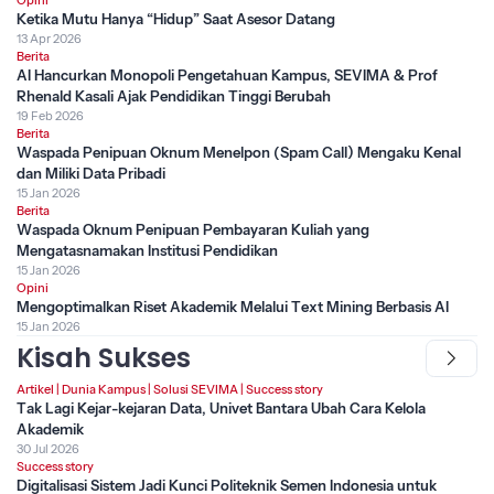
Ketika Mutu Hanya “Hidup” Saat Asesor Datang
13 Apr 2026
Berita
AI Hancurkan Monopoli Pengetahuan Kampus, SEVIMA & Prof
Rhenald Kasali Ajak Pendidikan Tinggi Berubah
19 Feb 2026
Berita
Waspada Penipuan Oknum Menelpon (Spam Call) Mengaku Kenal
dan Miliki Data Pribadi
15 Jan 2026
Berita
Waspada Oknum Penipuan Pembayaran Kuliah yang
Mengatasnamakan Institusi Pendidikan
15 Jan 2026
Opini
Mengoptimalkan Riset Akademik Melalui Text Mining Berbasis AI
15 Jan 2026
Kisah Sukses
Artikel
|
Dunia Kampus
|
Solusi SEVIMA
|
Success story
Tak Lagi Kejar-kejaran Data, Univet Bantara Ubah Cara Kelola
Akademik
30 Jul 2026
Success story
Digitalisasi Sistem Jadi Kunci Politeknik Semen Indonesia untuk