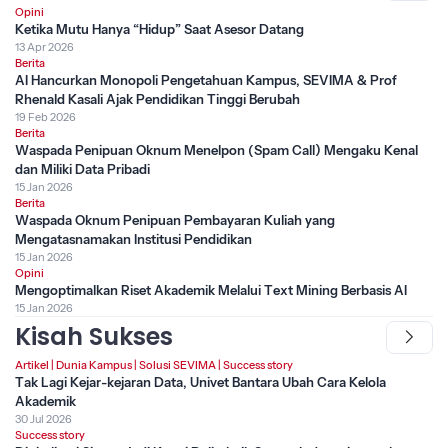
Opini
Ketika Mutu Hanya “Hidup” Saat Asesor Datang
13 Apr 2026
Berita
AI Hancurkan Monopoli Pengetahuan Kampus, SEVIMA & Prof
Rhenald Kasali Ajak Pendidikan Tinggi Berubah
19 Feb 2026
Berita
Waspada Penipuan Oknum Menelpon (Spam Call) Mengaku Kenal
dan Miliki Data Pribadi
15 Jan 2026
Berita
Waspada Oknum Penipuan Pembayaran Kuliah yang
Mengatasnamakan Institusi Pendidikan
15 Jan 2026
Opini
Mengoptimalkan Riset Akademik Melalui Text Mining Berbasis AI
15 Jan 2026
Kisah Sukses
Artikel
|
Dunia Kampus
|
Solusi SEVIMA
|
Success story
Tak Lagi Kejar-kejaran Data, Univet Bantara Ubah Cara Kelola
Akademik
30 Jul 2026
Success story