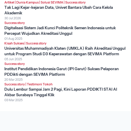
Artikel
|
Dunia Kampus
|
Solusi SEVIMA
|
Success story
Tak Lagi Kejar-kejaran Data, Univet Bantara Ubah Cara Kelola
Akademik
30 Jul 2026
Success story
Digitalisasi Sistem Jadi Kunci Politeknik Semen Indonesia untuk
Percepat Wujudkan Akreditasi Unggul
01 Aug 2025
Kisah Sukses
|
Success story
Universitas Muhammadiyah Klaten (UMKLA) Raih Akreditasi Unggul
untuk Program Studi D3 Keperawatan dengan SEVIMA Platform
05 Jun 2025
Success story
Institut Pendidikan Indonesia Garut (IPI Garut) Sukses Pelaporan
PDDikti dengan SEVIMA Platform
20 Mar 2025
Success story
|
Testimoni Tokoh
Dulu Lembur Sampai Jam 2 Pagi, Kini Laporan PDDIKTI STAI Al
Akbar Surabaya Tinggal Klik
03 Mar 2025