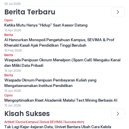
30 Jul 2026
Berita Terbaru
Opini
Ketika Mutu Hanya “Hidup” Saat Asesor Datang
13 Apr 2026
Berita
AI Hancurkan Monopoli Pengetahuan Kampus, SEVIMA & Prof
Rhenald Kasali Ajak Pendidikan Tinggi Berubah
19 Feb 2026
Berita
Waspada Penipuan Oknum Menelpon (Spam Call) Mengaku Kenal
dan Miliki Data Pribadi
15 Jan 2026
Berita
Waspada Oknum Penipuan Pembayaran Kuliah yang
Mengatasnamakan Institusi Pendidikan
15 Jan 2026
Opini
Mengoptimalkan Riset Akademik Melalui Text Mining Berbasis AI
15 Jan 2026
Kisah Sukses
Artikel
|
Dunia Kampus
|
Solusi SEVIMA
|
Success story
Tak Lagi Kejar-kejaran Data, Univet Bantara Ubah Cara Kelola