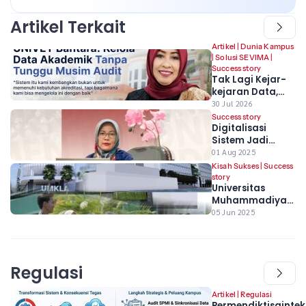
Artikel Terkait
Artikel
|
Dunia Kampus
|
Solusi SEVIMA
|
Success story
Tak Lagi Kejar-
kejaran Data,
Univet Bantara
30 Jul 2026
Ubah Cara
Success story
Digitalisasi
Kelola Akademik
Sistem Jadi
Kunci Politeknik
01 Aug 2025
Semen Indonesia
Kisah Sukses
|
Success
untuk Percepat
story
Universitas
Wujudkan
Muhammadiyah
Akreditasi
Klaten (UMKLA)
05 Jun 2025
Unggul
Raih Akreditasi
Unggul untuk
Program Studi
D3 Keperawatan
Regulasi
dengan SEVIMA
Platform
Artikel
|
Regulasi
Permendiktisaintek