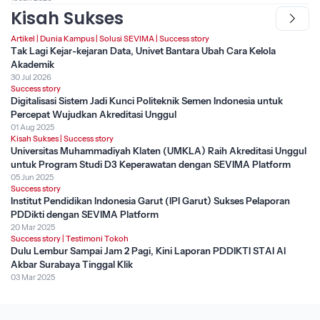
Kisah Sukses
Artikel
|
Dunia Kampus
|
Solusi SEVIMA
|
Success story
Tak Lagi Kejar-kejaran Data, Univet Bantara Ubah Cara Kelola
Akademik
30 Jul 2026
Success story
Digitalisasi Sistem Jadi Kunci Politeknik Semen Indonesia untuk
Percepat Wujudkan Akreditasi Unggul
01 Aug 2025
Kisah Sukses
|
Success story
Universitas Muhammadiyah Klaten (UMKLA) Raih Akreditasi Unggul
untuk Program Studi D3 Keperawatan dengan SEVIMA Platform
05 Jun 2025
Success story
Institut Pendidikan Indonesia Garut (IPI Garut) Sukses Pelaporan
PDDikti dengan SEVIMA Platform
20 Mar 2025
Success story
|
Testimoni Tokoh
Dulu Lembur Sampai Jam 2 Pagi, Kini Laporan PDDIKTI STAI Al
Akbar Surabaya Tinggal Klik
03 Mar 2025