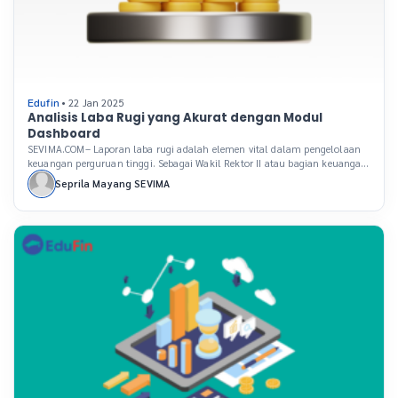
• 22 Jan 2025
Edufin
Analisis Laba Rugi yang Akurat dengan Modul
Dashboard
SEVIMA.COM– Laporan laba rugi adalah elemen vital dalam pengelolaan
keuangan perguruan tinggi. Sebagai Wakil Rektor II atau bagian keuangan,
Anda bertanggung jawab memastikan operasional kampus berjalan lancar
Seprila Mayang SEVIMA
sekaligus menjaga keseimbangan antara pendapatan dan pengeluaran.
Namun, realitanya, mengelola laporan keuangan sering kali menjadi
tantangan besar. Kendala dalam Analisis Laba Rugi Data yang Tidak
Terintegrasi Banyak perguruan […]