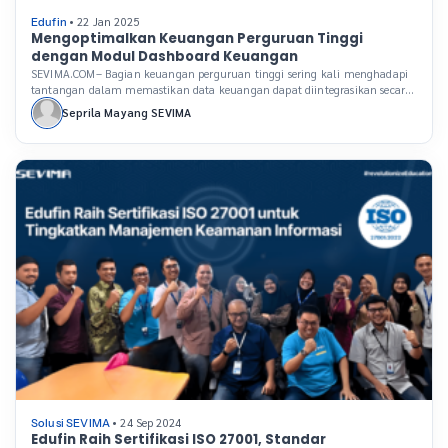
• 22 Jan 2025
Edufin
Mengoptimalkan Keuangan Perguruan Tinggi
dengan Modul Dashboard Keuangan
SEVIMA.COM– Bagian keuangan perguruan tinggi sering kali menghadapi
tantangan dalam memastikan data keuangan dapat diintegrasikan secara
cepat dan akurat. Data yang tersebar di berbagai departemen, mulai dari
Seprila Mayang SEVIMA
penerimaan mahasiswa hingga kegiatan penelitian, menciptakan
hambatan dalam proses pengumpulan informasi yang diperlukan untuk
pelaporan. Proses manual yang memakan waktu tidak hanya
memperlambat pembuatan laporan, tetapi juga meningkatkan […]
• 24 Sep 2024
Solusi SEVIMA
Edufin Raih Sertifikasi ISO 27001, Standar