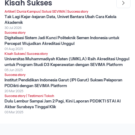
Kisah Sukses
Artikel
|
Dunia Kampus
|
Solusi SEVIMA
|
Success story
Tak Lagi Kejar-kejaran Data, Univet Bantara Ubah Cara Kelola
Akademik
30 Jul 2026
Success story
Digitalisasi Sistem Jadi Kunci Politeknik Semen Indonesia untuk
Percepat Wujudkan Akreditasi Unggul
01 Aug 2025
Kisah Sukses
|
Success story
Universitas Muhammadiyah Klaten (UMKLA) Raih Akreditasi Unggul
untuk Program Studi D3 Keperawatan dengan SEVIMA Platform
05 Jun 2025
Success story
Institut Pendidikan Indonesia Garut (IPI Garut) Sukses Pelaporan
PDDikti dengan SEVIMA Platform
20 Mar 2025
Success story
|
Testimoni Tokoh
Dulu Lembur Sampai Jam 2 Pagi, Kini Laporan PDDIKTI STAI Al
Akbar Surabaya Tinggal Klik
03 Mar 2025