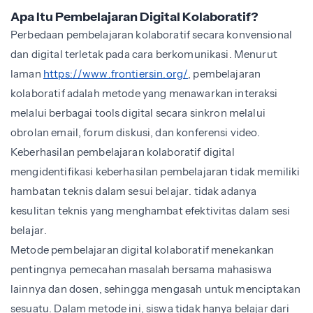
Apa Itu Pembelajaran Digital Kolaboratif?
Perbedaan pembelajaran kolaboratif secara konvensional
dan digital terletak pada cara berkomunikasi. Menurut
laman
https://www.frontiersin.org/
, pembelajaran
kolaboratif adalah metode yang menawarkan interaksi
melalui berbagai tools digital secara sinkron melalui
obrolan email, forum diskusi, dan konferensi video.
Keberhasilan pembelajaran kolaboratif digital
mengidentifikasi keberhasilan pembelajaran tidak memiliki
hambatan teknis dalam sesui belajar. tidak adanya
kesulitan teknis yang menghambat efektivitas dalam sesi
belajar.
Metode pembelajaran digital kolaboratif menekankan
pentingnya pemecahan masalah bersama mahasiswa
lainnya dan dosen, sehingga mengasah untuk menciptakan
sesuatu. Dalam metode ini, siswa tidak hanya belajar dari