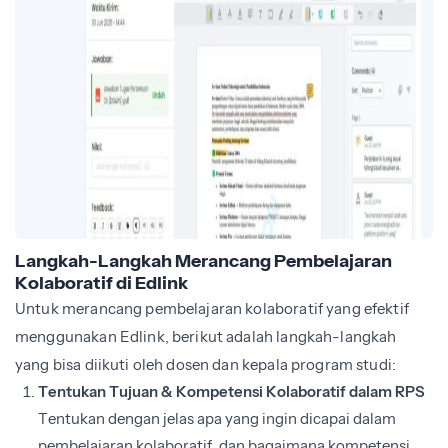
Langkah-Langkah Merancang Pembelajaran
Kolaboratif di Edlink
Untuk merancang pembelajaran kolaboratif yang efektif
menggunakan Edlink, berikut adalah langkah-langkah
yang bisa diikuti oleh dosen dan kepala program studi:
Tentukan Tujuan & Kompetensi Kolaboratif dalam RPS
Tentukan dengan jelas apa yang ingin dicapai dalam
pembelajaran kolaboratif, dan bagaimana kompetensi