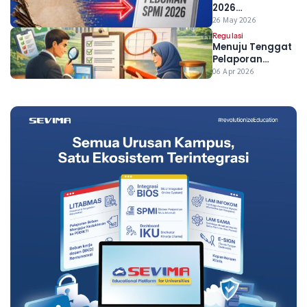
Kampus Anda?
2026
Diluncurkan, Ini
26 May 2026
yang Harus
Regulasi
Disiapkan
Menuju Tenggat
Kampus Anda
Pelaporan
PDDIKTI Semester
06 Apr 2026
2025/2026 Ganjil,
Ini Strategi
Persiapannya