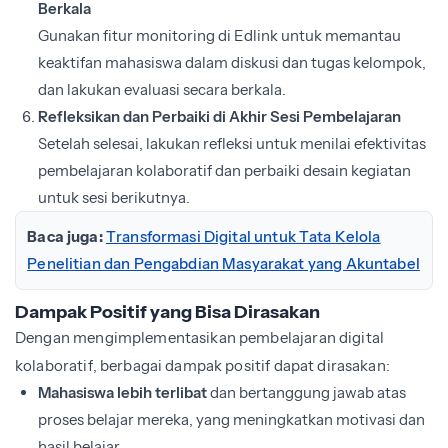
Berkala
Gunakan fitur monitoring di Edlink untuk memantau
keaktifan mahasiswa dalam diskusi dan tugas kelompok,
dan lakukan evaluasi secara berkala.
Refleksikan dan Perbaiki di Akhir Sesi Pembelajaran
Setelah selesai, lakukan refleksi untuk menilai efektivitas
pembelajaran kolaboratif dan perbaiki desain kegiatan
untuk sesi berikutnya.
Baca juga:
Transformasi Digital untuk Tata Kelola
Penelitian dan Pengabdian Masyarakat yang Akuntabel
Dampak Positif yang Bisa Dirasakan
Dengan mengimplementasikan pembelajaran digital
kolaboratif, berbagai dampak positif dapat dirasakan:
Mahasiswa lebih terlibat
dan bertanggung jawab atas
proses belajar mereka, yang meningkatkan motivasi dan
hasil belajar.