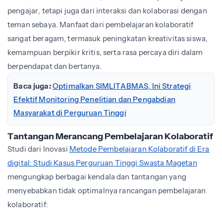
pengajar, tetapi juga dari interaksi dan kolaborasi dengan
teman sebaya. Manfaat dari pembelajaran kolaboratif
sangat beragam, termasuk peningkatan kreativitas siswa,
kemampuan berpikir kritis, serta rasa percaya diri dalam
berpendapat dan bertanya.
Baca juga:
Optimalkan SIMLITABMAS, Ini Strategi
Efektif Monitoring Penelitian dan Pengabdian
Masyarakat di Perguruan Tinggi
Tantangan Merancang Pembelajaran Kolaboratif
Studi dari Inovasi
Metode Pembelajaran Kolaboratif di Era
digital: Studi Kasus Perguruan Tinggi Swasta Magetan
mengungkap berbagai kendala dan tantangan yang
menyebabkan tidak optimalnya rancangan pembelajaran
kolaboratif: