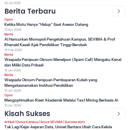
30 Jul 2026
Berita Terbaru
Opini
Ketika Mutu Hanya “Hidup” Saat Asesor Datang
13 Apr 2026
Berita
AI Hancurkan Monopoli Pengetahuan Kampus, SEVIMA & Prof
Rhenald Kasali Ajak Pendidikan Tinggi Berubah
19 Feb 2026
Berita
Waspada Penipuan Oknum Menelpon (Spam Call) Mengaku Kenal
dan Miliki Data Pribadi
15 Jan 2026
Berita
Waspada Oknum Penipuan Pembayaran Kuliah yang
Mengatasnamakan Institusi Pendidikan
15 Jan 2026
Opini
Mengoptimalkan Riset Akademik Melalui Text Mining Berbasis AI
15 Jan 2026
Kisah Sukses
Artikel
|
Dunia Kampus
|
Solusi SEVIMA
|
Success story
Tak Lagi Kejar-kejaran Data, Univet Bantara Ubah Cara Kelola