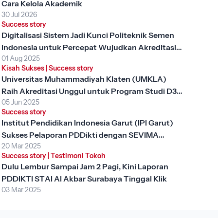
Cara Kelola Akademik
ng
30 Jul 2026
gi
Success story
?
Digitalisasi Sistem Jadi Kunci Politeknik Semen
Indonesia untuk Percepat Wujudkan Akreditasi
01 Aug 2025
Unggul
Kisah Sukses
|
Success story
Universitas Muhammadiyah Klaten (UMKLA)
Raih Akreditasi Unggul untuk Program Studi D3
05 Jun 2025
Keperawatan dengan SEVIMA Platform
Success story
Institut Pendidikan Indonesia Garut (IPI Garut)
Sukses Pelaporan PDDikti dengan SEVIMA
20 Mar 2025
Platform
Success story
|
Testimoni Tokoh
Dulu Lembur Sampai Jam 2 Pagi, Kini Laporan
PDDIKTI STAI Al Akbar Surabaya Tinggal Klik
03 Mar 2025