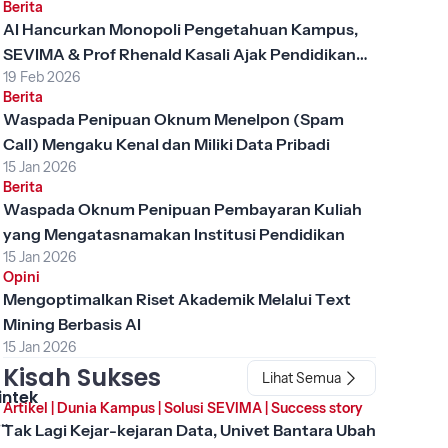
Berita
AI Hancurkan Monopoli Pengetahuan Kampus,
SEVIMA & Prof Rhenald Kasali Ajak Pendidikan
19 Feb 2026
Tinggi Berubah
Berita
Waspada Penipuan Oknum Menelpon (Spam
Call) Mengaku Kenal dan Miliki Data Pribadi
15 Jan 2026
Berita
Waspada Oknum Penipuan Pembayaran Kuliah
yang Mengatasnamakan Institusi Pendidikan
15 Jan 2026
Opini
Mengoptimalkan Riset Akademik Melalui Text
Mining Berbasis AI
15 Jan 2026
Kisah Sukses
Lihat Semua
intek
Artikel
|
Dunia Kampus
|
Solusi SEVIMA
|
Success story
Tak Lagi Kejar-kejaran Data, Univet Bantara Ubah
, Apa