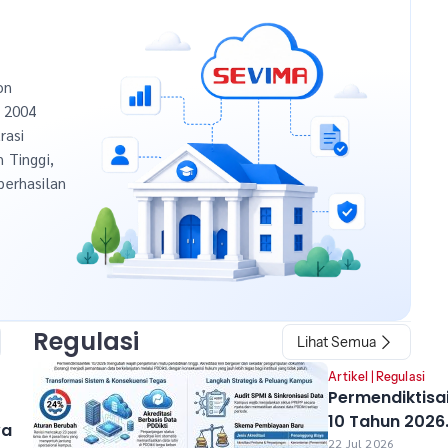
on
n 2004
rasi
h Tinggi,
berhasilan
Regulasi
Lihat Semua
a
Artikel
|
Regulasi
Permendiktisa
10 Tahun 2026
wa
Resmi Berlaku
22 Jul 2026