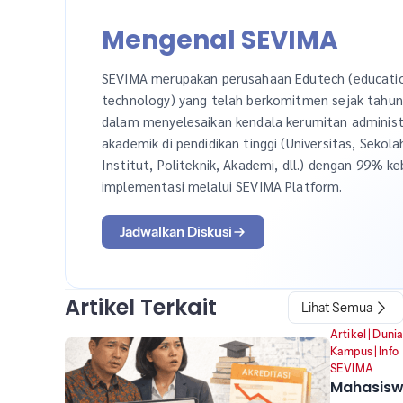
Mengenal SEVIMA
SEVIMA merupakan perusahaan Edutech (educati
technology) yang telah berkomitmen sejak tahu
dalam menyelesaikan kendala kerumitan administ
akademik di pendidikan tinggi (Universitas, Sekola
Institut, Politeknik, Akademi, dll.) dengan 99% ke
implementasi melalui SEVIMA Platform.
Jadwalkan Diskusi
Artikel Terkait
Lihat Semua
Artikel
|
Duni
Kampus
|
Info
SEVIMA
Mahasis