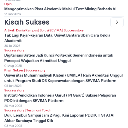
Opini
Mengoptimalkan Riset Akademik Melalui Text Mining Berbasis AI
15 Jan 2026
Kisah Sukses
Artikel
|
Dunia Kampus
|
Solusi SEVIMA
|
Success story
Tak Lagi Kejar-kejaran Data, Univet Bantara Ubah Cara Kelola
Akademik
30 Jul 2026
Success story
Digitalisasi Sistem Jadi Kunci Politeknik Semen Indonesia untuk
Percepat Wujudkan Akreditasi Unggul
01 Aug 2025
Kisah Sukses
|
Success story
Universitas Muhammadiyah Klaten (UMKLA) Raih Akreditasi Unggul
untuk Program Studi D3 Keperawatan dengan SEVIMA Platform
05 Jun 2025
Success story
Institut Pendidikan Indonesia Garut (IPI Garut) Sukses Pelaporan
PDDikti dengan SEVIMA Platform
20 Mar 2025
Success story
|
Testimoni Tokoh
Dulu Lembur Sampai Jam 2 Pagi, Kini Laporan PDDIKTI STAI Al
Akbar Surabaya Tinggal Klik
03 Mar 2025