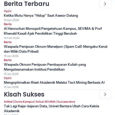
Berita Terbaru
Opini
Ketika Mutu Hanya “Hidup” Saat Asesor Datang
13 Apr 2026
Berita
AI Hancurkan Monopoli Pengetahuan Kampus, SEVIMA & Prof
Rhenald Kasali Ajak Pendidikan Tinggi Berubah
19 Feb 2026
Berita
Waspada Penipuan Oknum Menelpon (Spam Call) Mengaku Kenal
dan Miliki Data Pribadi
15 Jan 2026
Berita
Waspada Oknum Penipuan Pembayaran Kuliah yang
Mengatasnamakan Institusi Pendidikan
15 Jan 2026
Opini
Mengoptimalkan Riset Akademik Melalui Text Mining Berbasis AI
15 Jan 2026
Kisah Sukses
Artikel
|
Dunia Kampus
|
Solusi SEVIMA
|
Success story
Tak Lagi Kejar-kejaran Data, Univet Bantara Ubah Cara Kelola
Akademik