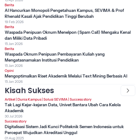
13 Apr 2026
Berita
AI Hancurkan Monopoli Pengetahuan Kampus, SEVIMA & Prof
Rhenald Kasali Ajak Pendidikan Tinggi Berubah
19 Feb 2026
Berita
Waspada Penipuan Oknum Menelpon (Spam Call) Mengaku Kenal
dan Miliki Data Pribadi
15 Jan 2026
Berita
Waspada Oknum Penipuan Pembayaran Kuliah yang
Mengatasnamakan Institusi Pendidikan
15 Jan 2026
Opini
Mengoptimalkan Riset Akademik Melalui Text Mining Berbasis AI
15 Jan 2026
Kisah Sukses
Artikel
|
Dunia Kampus
|
Solusi SEVIMA
|
Success story
Tak Lagi Kejar-kejaran Data, Univet Bantara Ubah Cara Kelola
Akademik
30 Jul 2026
Success story
Digitalisasi Sistem Jadi Kunci Politeknik Semen Indonesia untuk
Percepat Wujudkan Akreditasi Unggul
01 Aug 2025