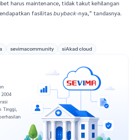
ribet harus maintenance, tidak takut kehilangan
endapatkan fasilitas
-nya,” tandasnya.
buyback
a
sevimacommunity
siAkad cloud
on
n 2004
rasi
h Tinggi,
berhasilan