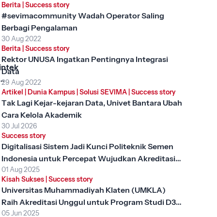
Berita
|
Success story
#sevimacommunity Wadah Operator Saling
Berbagi Pengalaman
30 Aug 2022
Berita
|
Success story
Rektor UNUSA Ingatkan Pentingnya Integrasi
intek
Data
29 Aug 2022
, Apa
Artikel
|
Dunia Kampus
|
Solusi SEVIMA
|
Success story
ng
Tak Lagi Kejar-kejaran Data, Univet Bantara Ubah
gi
Cara Kelola Akademik
?
30 Jul 2026
Success story
Digitalisasi Sistem Jadi Kunci Politeknik Semen
Indonesia untuk Percepat Wujudkan Akreditasi
01 Aug 2025
Unggul
Kisah Sukses
|
Success story
Universitas Muhammadiyah Klaten (UMKLA)
Raih Akreditasi Unggul untuk Program Studi D3
05 Jun 2025
Keperawatan dengan SEVIMA Platform