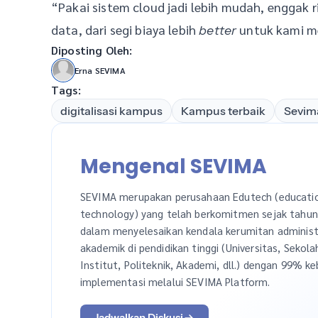
“Pakai sistem cloud jadi lebih mudah, enggak 
data, dari segi biaya lebih
untuk kami m
better
Diposting Oleh:
Erna SEVIMA
Tags:
digitalisasi kampus
Kampus terbaik
Sevim
Mengenal SEVIMA
SEVIMA merupakan perusahaan Edutech (educati
technology) yang telah berkomitmen sejak tahu
dalam menyelesaikan kendala kerumitan administ
akademik di pendidikan tinggi (Universitas, Sekola
Institut, Politeknik, Akademi, dll.) dengan 99% ke
implementasi melalui SEVIMA Platform.
Jadwalkan Diskusi