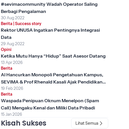
#sevimacommunity Wadah Operator Saling
Berbagi Pengalaman
30 Aug 2022
Berita
|
Success story
Rektor UNUSA Ingatkan Pentingnya Integrasi
Data
29 Aug 2022
Opini
Ketika Mutu Hanya “Hidup” Saat Asesor Datang
13 Apr 2026
Berita
AI Hancurkan Monopoli Pengetahuan Kampus,
SEVIMA & Prof Rhenald Kasali Ajak Pendidikan
19 Feb 2026
Tinggi Berubah
Berita
Waspada Penipuan Oknum Menelpon (Spam
Call) Mengaku Kenal dan Miliki Data Pribadi
15 Jan 2026
Kisah Sukses
Lihat Semua