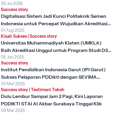
30 Jul 2026
Success story
Digitalisasi Sistem Jadi Kunci Politeknik Semen
Indonesia untuk Percepat Wujudkan Akreditasi
01 Aug 2025
Unggul
Kisah Sukses
|
Success story
Universitas Muhammadiyah Klaten (UMKLA)
Raih Akreditasi Unggul untuk Program Studi D3
05 Jun 2025
Keperawatan dengan SEVIMA Platform
Success story
Institut Pendidikan Indonesia Garut (IPI Garut)
Sukses Pelaporan PDDikti dengan SEVIMA
20 Mar 2025
Platform
Success story
|
Testimoni Tokoh
Dulu Lembur Sampai Jam 2 Pagi, Kini Laporan
PDDIKTI STAI Al Akbar Surabaya Tinggal Klik
03 Mar 2025