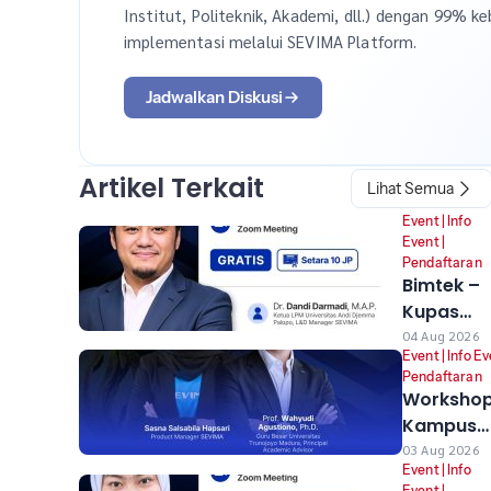
Institut, Politeknik, Akademi, dll.) dengan 99% ke
implementasi melalui SEVIMA Platform.
Jadwalkan Diskusi
Artikel Terkait
Lihat Semua
Event
|
Info
Event
|
Pendaftaran
Bimtek –
Kupas
Tuntas
04 Aug 2026
Event
|
Info E
Sevima
Pendaftaran
Platform:
Worksho
Untuk
Kampus
Mengawa
Adaptif 2
03 Aug 2026
Awal
Event
|
Info
–
Event
|