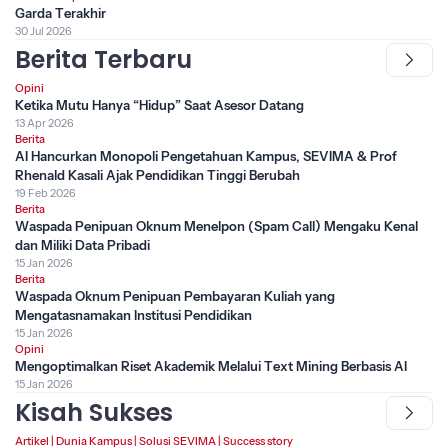
Garda Terakhir
30 Jul 2026
Berita Terbaru
Opini
Ketika Mutu Hanya “Hidup” Saat Asesor Datang
13 Apr 2026
Berita
AI Hancurkan Monopoli Pengetahuan Kampus, SEVIMA & Prof
Rhenald Kasali Ajak Pendidikan Tinggi Berubah
19 Feb 2026
Berita
Waspada Penipuan Oknum Menelpon (Spam Call) Mengaku Kenal
dan Miliki Data Pribadi
15 Jan 2026
Berita
Waspada Oknum Penipuan Pembayaran Kuliah yang
Mengatasnamakan Institusi Pendidikan
15 Jan 2026
Opini
Mengoptimalkan Riset Akademik Melalui Text Mining Berbasis AI
15 Jan 2026
Kisah Sukses
Artikel
|
Dunia Kampus
|
Solusi SEVIMA
|
Success story