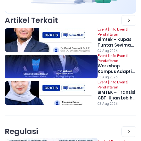
Artikel Terkait
Event
|
Info Event
|
Pendaftaran
Bimtek – Kupas
Tuntas Sevima
Platform: Untuk
04 Aug 2026
Mengawal Awal
Event
|
Info Event
|
Pendaftaran
Tahun Akademik,
Workshop
Stabilitas
Kampus Adaptif
Semester Ganjil,
2026 –
03 Aug 2026
dan Kesiapan
Transformasi
Event
|
Info Event
|
PDDikti
Pendaftaran
Digital dan
BIMTEK – Transisi
Strategi
CBT: Ujian Lebih
Implementasi
Andal dan
03 Aug 2026
Regulasi Terbaru
Terpantau
Pendidikan
Tinggi
Regulasi