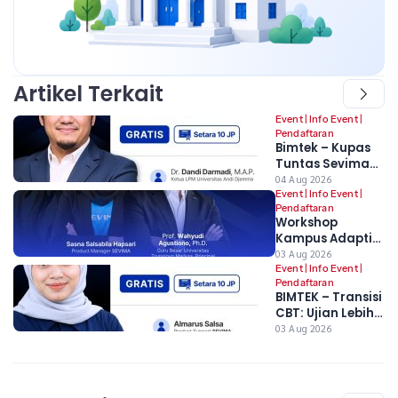
Artikel Terkait
Event
|
Info Event
|
Pendaftaran
Bimtek – Kupas
Tuntas Sevima
Platform: Untuk
04 Aug 2026
Mengawal Awal
Event
|
Info Event
|
Pendaftaran
Tahun Akademik,
Workshop
Stabilitas
Kampus Adaptif
Semester Ganjil,
2026 –
03 Aug 2026
dan Kesiapan
Transformasi
Event
|
Info Event
|
PDDikti
Pendaftaran
Digital dan
BIMTEK – Transisi
Strategi
CBT: Ujian Lebih
Implementasi
Andal dan
03 Aug 2026
Regulasi Terbaru
Terpantau
Pendidikan
Tinggi