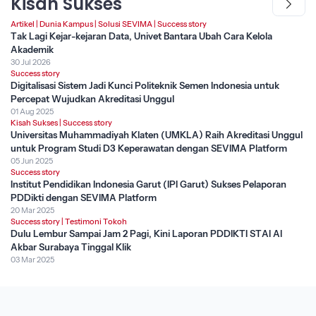
Kisah Sukses
Artikel
|
Dunia Kampus
|
Solusi SEVIMA
|
Success story
Tak Lagi Kejar-kejaran Data, Univet Bantara Ubah Cara Kelola
Akademik
30 Jul 2026
Success story
Digitalisasi Sistem Jadi Kunci Politeknik Semen Indonesia untuk
Percepat Wujudkan Akreditasi Unggul
01 Aug 2025
Kisah Sukses
|
Success story
Universitas Muhammadiyah Klaten (UMKLA) Raih Akreditasi Unggul
untuk Program Studi D3 Keperawatan dengan SEVIMA Platform
05 Jun 2025
Success story
Institut Pendidikan Indonesia Garut (IPI Garut) Sukses Pelaporan
PDDikti dengan SEVIMA Platform
20 Mar 2025
Success story
|
Testimoni Tokoh
Dulu Lembur Sampai Jam 2 Pagi, Kini Laporan PDDIKTI STAI Al
Akbar Surabaya Tinggal Klik
03 Mar 2025