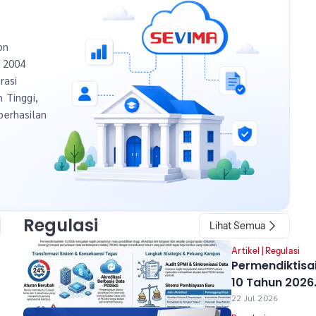
on
n 2004
rasi
h Tinggi,
berhasilan
Regulasi
Lihat Semua
Artikel
|
Regulasi
Permendiktisa
10 Tahun 2026
Resmi Berlaku
22 Jul 2026