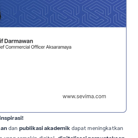
nspirasi!
dan
dapat meningkatkan
aan
publikasi akademik
a yang semakin digital,