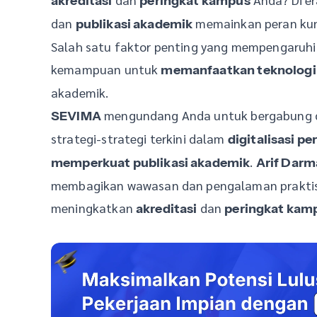
akreditasi
peringkat kampus
dan
memainkan peran kunc
publikasi akademik
Salah satu faktor penting yang mempengaruhi
kemampuan untuk
memanfaatkan teknologi
akademik.
mengundang Anda untuk bergabung
SEVIMA
strategi-strategi terkini dalam
digitalisasi p
.
memperkuat publikasi akademik
Arif Dar
membagikan wawasan dan pengalaman praktis 
meningkatkan
dan
akreditasi
peringkat kam