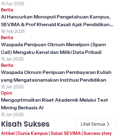
13 Apr 2026
Berita
AI Hancurkan Monopoli Pengetahuan Kampus,
SEVIMA & Prof Rhenald Kasali Ajak Pendidikan
19 Feb 2026
Tinggi Berubah
Berita
Waspada Penipuan Oknum Menelpon (Spam
Call) Mengaku Kenal dan Miliki Data Pribadi
15 Jan 2026
Berita
Waspada Oknum Penipuan Pembayaran Kuliah
yang Mengatasnamakan Institusi Pendidikan
15 Jan 2026
Opini
Mengoptimalkan Riset Akademik Melalui Text
Mining Berbasis AI
15 Jan 2026
Kisah Sukses
Lihat Semua
Artikel
|
Dunia Kampus
|
Solusi SEVIMA
|
Success story