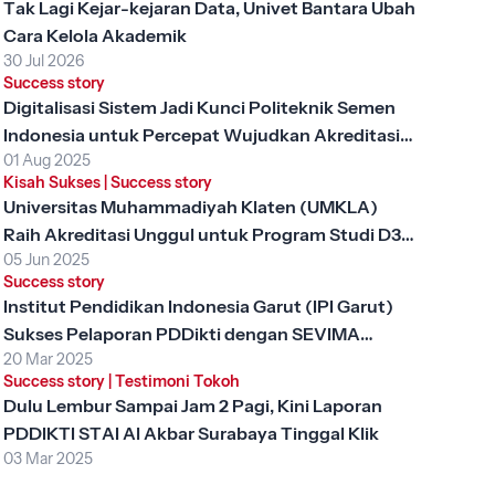
Tak Lagi Kejar-kejaran Data, Univet Bantara Ubah
Cara Kelola Akademik
30 Jul 2026
Success story
Digitalisasi Sistem Jadi Kunci Politeknik Semen
Indonesia untuk Percepat Wujudkan Akreditasi
01 Aug 2025
Unggul
Kisah Sukses
|
Success story
Universitas Muhammadiyah Klaten (UMKLA)
Raih Akreditasi Unggul untuk Program Studi D3
05 Jun 2025
Keperawatan dengan SEVIMA Platform
Success story
Institut Pendidikan Indonesia Garut (IPI Garut)
Sukses Pelaporan PDDikti dengan SEVIMA
20 Mar 2025
Platform
Success story
|
Testimoni Tokoh
Dulu Lembur Sampai Jam 2 Pagi, Kini Laporan
PDDIKTI STAI Al Akbar Surabaya Tinggal Klik
03 Mar 2025