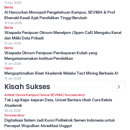
13 Apr 2026
Berita
AI Hancurkan Monopoli Pengetahuan Kampus, SEVIMA & Prof
Rhenald Kasali Ajak Pendidikan Tinggi Berubah
19 Feb 2026
Berita
Waspada Penipuan Oknum Menelpon (Spam Call) Mengaku Kenal
dan Miliki Data Pribadi
15 Jan 2026
Berita
Waspada Oknum Penipuan Pembayaran Kuliah yang
Mengatasnamakan Institusi Pendidikan
15 Jan 2026
Opini
Mengoptimalkan Riset Akademik Melalui Text Mining Berbasis AI
15 Jan 2026
Kisah Sukses
Artikel
|
Dunia Kampus
|
Solusi SEVIMA
|
Success story
Tak Lagi Kejar-kejaran Data, Univet Bantara Ubah Cara Kelola
Akademik
30 Jul 2026
Success story
Digitalisasi Sistem Jadi Kunci Politeknik Semen Indonesia untuk
Percepat Wujudkan Akreditasi Unggul