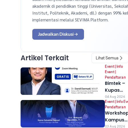
akademik di pendidikan tinggi (Universitas, Sekola
Institut, Politeknik, Akademi, dll.) dengan 99% ke
implementasi melalui SEVIMA Platform.
Jadwalkan Diskusi
Artikel Terkait
Lihat Semua
Event
|
Info
Event
|
Pendaftaran
Bimtek –
Kupas
Tuntas
04 Aug 2026
Event
|
Info E
Sevima
Pendaftaran
Platform:
Worksho
Untuk
Kampus
Mengawa
Adaptif 2
03 Aug 2026