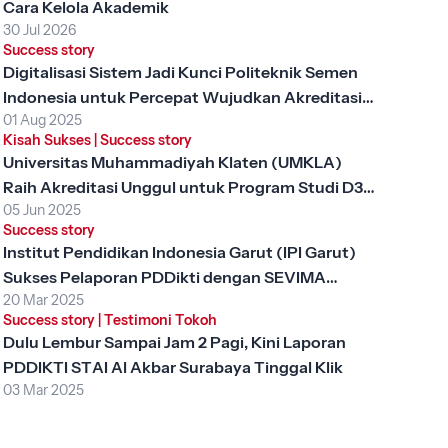
Cara Kelola Akademik
30 Jul 2026
Success story
Digitalisasi Sistem Jadi Kunci Politeknik Semen
Indonesia untuk Percepat Wujudkan Akreditasi
01 Aug 2025
Unggul
Kisah Sukses
|
Success story
Universitas Muhammadiyah Klaten (UMKLA)
Raih Akreditasi Unggul untuk Program Studi D3
05 Jun 2025
Keperawatan dengan SEVIMA Platform
Success story
Institut Pendidikan Indonesia Garut (IPI Garut)
Sukses Pelaporan PDDikti dengan SEVIMA
20 Mar 2025
Platform
Success story
|
Testimoni Tokoh
Dulu Lembur Sampai Jam 2 Pagi, Kini Laporan
PDDIKTI STAI Al Akbar Surabaya Tinggal Klik
03 Mar 2025