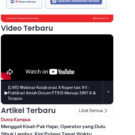
Video Terbaru
[LIVE] Webinar Kolaborasi X Kopertais VII -
▶
Publikasi Ilmiah Dosen PTKIS Menuju SINTA &
Scopus
Artikel Terbaru
Lihat Semua
Dunia Kampus
Menggali Kisah Pak Hajar, Operator yang Dulu
Sibuk Lembur, Kini Pulang Tepat Waktu