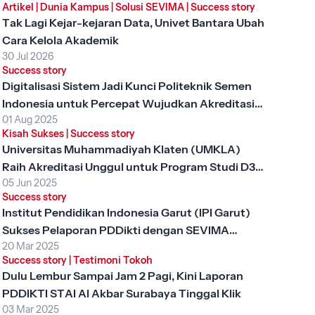
Artikel
|
Dunia Kampus
|
Solusi SEVIMA
|
Success story
Tak Lagi Kejar-kejaran Data, Univet Bantara Ubah
Cara Kelola Akademik
30 Jul 2026
Success story
Digitalisasi Sistem Jadi Kunci Politeknik Semen
Indonesia untuk Percepat Wujudkan Akreditasi
01 Aug 2025
Unggul
Kisah Sukses
|
Success story
Universitas Muhammadiyah Klaten (UMKLA)
Raih Akreditasi Unggul untuk Program Studi D3
05 Jun 2025
Keperawatan dengan SEVIMA Platform
Success story
Institut Pendidikan Indonesia Garut (IPI Garut)
Sukses Pelaporan PDDikti dengan SEVIMA
20 Mar 2025
Platform
Success story
|
Testimoni Tokoh
Dulu Lembur Sampai Jam 2 Pagi, Kini Laporan
PDDIKTI STAI Al Akbar Surabaya Tinggal Klik
03 Mar 2025