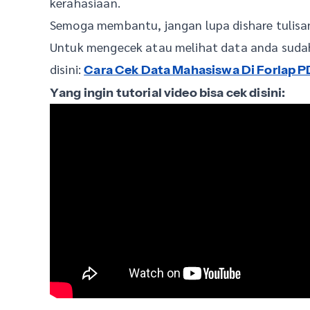
kerahasiaan.
Semoga membantu, jangan lupa dishare tulisan
Untuk mengecek atau melihat data anda sudah a
disini:
Cara Cek Data Mahasiswa Di Forlap 
Yang ingin tutorial video bisa cek disini: