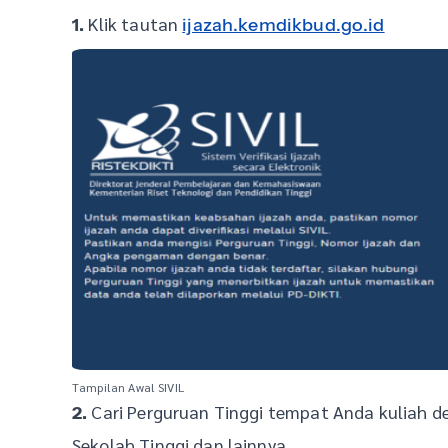
Klik tautan
1.
ijazah.kemdikbud.go.id
Tampilan Awal SIVIL
Cari Perguruan Tinggi tempat Anda kuliah den
2.
Sekolah Tinggi dan lainnya