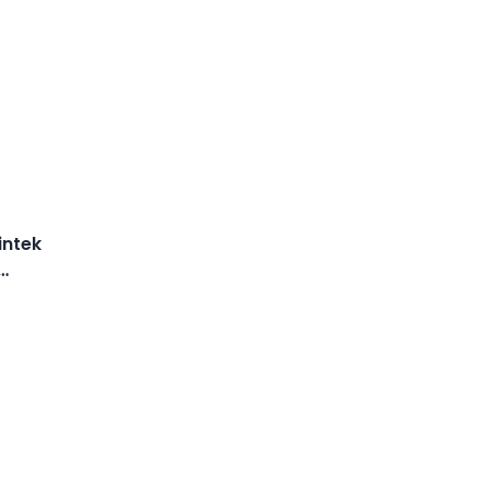
intek
, Apa
ng
gi
?