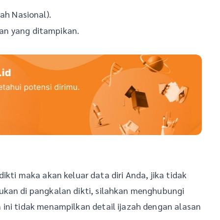
ah Nasional).
n yang ditampikan.
ikti maka akan keluar data diri Anda, jika tidak
ukan di pangkalan dikti, silahkan menghubungi
ini tidak menampilkan detail ijazah dengan alasan