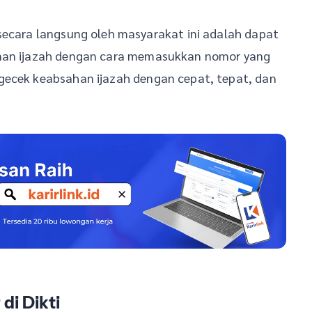
secara langsung oleh masyarakat ini adalah dapat
inan ijazah dengan cara memasukkan nomor yang
gecek keabsahan ijazah dengan cepat, tepat, dan
di Dikti