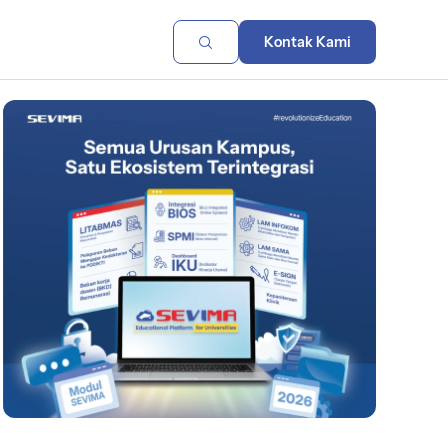
Kontak Kami