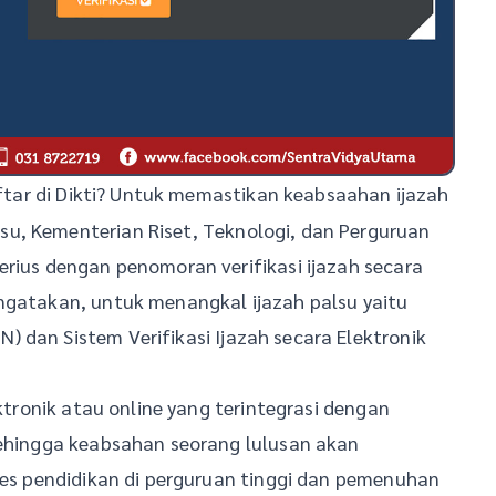
ftar di Dikti? Untuk memastikan keabsaahan ijazah
u, Kementerian Riset, Teknologi, dan Perguruan
erius dengan penomoran verifikasi ijazah secara
engatakan, untuk menangkal ijazah palsu yaitu
 dan Sistem Verifikasi Ijazah secara Elektronik
ektronik atau online yang terintegrasi dengan
sehingga keabsahan seorang lulusan akan
oses pendidikan di perguruan tinggi dan pemenuhan