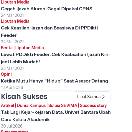
Liputan Media
Cegah Ijazah Alumni Gagal Dipakai CPNS
24 Mar 2021
Liputan Media
Cek Keaslian Ijazah dan Beasiswa Di PPDikti
Feeder
24 Mar 2021
Berita
|
Liputan Media
Lewat PDDikti Feeder, Cek Keabsahan Ijazah Kini
jadi Lebih Mudah!
23 Mar 2021
Opini
Ketika Mutu Hanya “Hidup” Saat Asesor Datang
13 Apr 2026
Kisah Sukses
Lihat Semua
Artikel
|
Dunia Kampus
|
Solusi SEVIMA
|
Success story
Tak Lagi Kejar-kejaran Data, Univet Bantara Ubah
Cara Kelola Akademik
30 Jul 2026
Success story