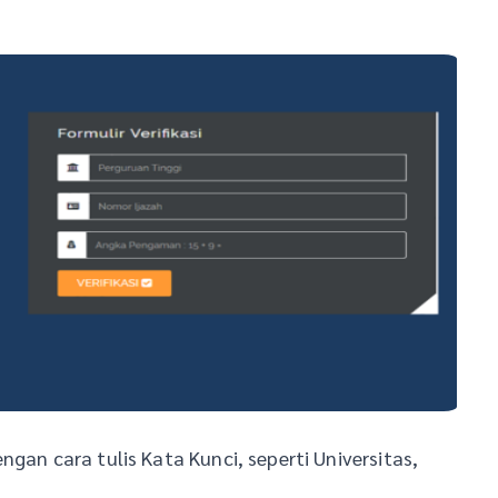
gan cara tulis Kata Kunci, seperti Universitas,