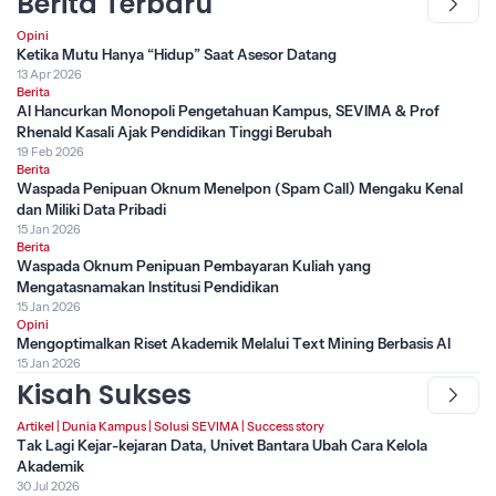
Berita Terbaru
Opini
Ketika Mutu Hanya “Hidup” Saat Asesor Datang
13 Apr 2026
Berita
AI Hancurkan Monopoli Pengetahuan Kampus, SEVIMA & Prof
Rhenald Kasali Ajak Pendidikan Tinggi Berubah
19 Feb 2026
Berita
Waspada Penipuan Oknum Menelpon (Spam Call) Mengaku Kenal
dan Miliki Data Pribadi
15 Jan 2026
Berita
Waspada Oknum Penipuan Pembayaran Kuliah yang
Mengatasnamakan Institusi Pendidikan
15 Jan 2026
Opini
Mengoptimalkan Riset Akademik Melalui Text Mining Berbasis AI
15 Jan 2026
Kisah Sukses
Artikel
|
Dunia Kampus
|
Solusi SEVIMA
|
Success story
Tak Lagi Kejar-kejaran Data, Univet Bantara Ubah Cara Kelola
Akademik
30 Jul 2026