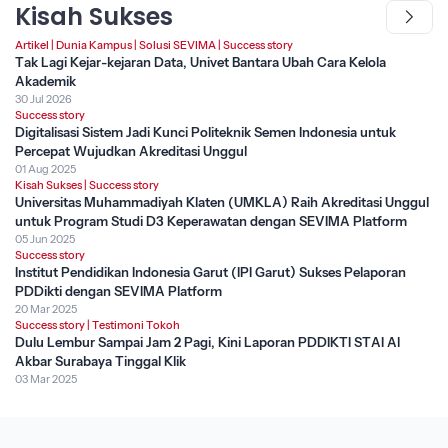
Kisah Sukses
Artikel
|
Dunia Kampus
|
Solusi SEVIMA
|
Success story
Tak Lagi Kejar-kejaran Data, Univet Bantara Ubah Cara Kelola
Akademik
30 Jul 2026
Success story
Digitalisasi Sistem Jadi Kunci Politeknik Semen Indonesia untuk
Percepat Wujudkan Akreditasi Unggul
01 Aug 2025
Kisah Sukses
|
Success story
Universitas Muhammadiyah Klaten (UMKLA) Raih Akreditasi Unggul
untuk Program Studi D3 Keperawatan dengan SEVIMA Platform
05 Jun 2025
Success story
Institut Pendidikan Indonesia Garut (IPI Garut) Sukses Pelaporan
PDDikti dengan SEVIMA Platform
20 Mar 2025
Success story
|
Testimoni Tokoh
Dulu Lembur Sampai Jam 2 Pagi, Kini Laporan PDDIKTI STAI Al
Akbar Surabaya Tinggal Klik
03 Mar 2025