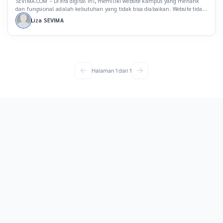
SEVIMA.COM – Di era digital ini, memiliki website kampus yang menarik
dan fungsional adalah kebutuhan yang tidak bisa diabaikan. Website tidak
hanya menjadi alat informasi, tetapi juga representasi kualitas kampus.
Liza SEVIMA
Bagi calon mahasiswa, website adalah jendela pertama untuk mengenal
institusi dan meningkatkan kepercayaan mereka. Bayangkan seorang
calon mahasiswa bernama Dinda, yang baru saja lulus SMA […]