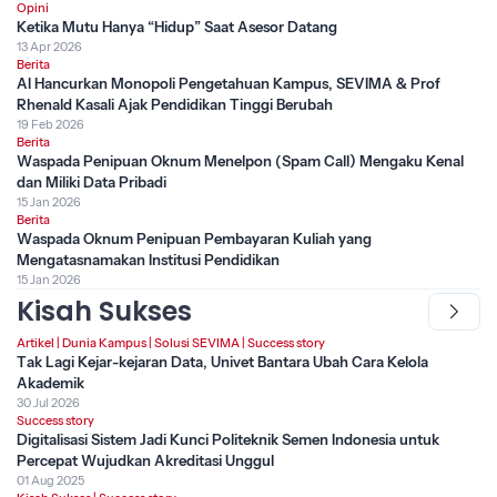
Opini
Ketika Mutu Hanya “Hidup” Saat Asesor Datang
13 Apr 2026
Berita
AI Hancurkan Monopoli Pengetahuan Kampus, SEVIMA & Prof
Rhenald Kasali Ajak Pendidikan Tinggi Berubah
19 Feb 2026
Berita
Waspada Penipuan Oknum Menelpon (Spam Call) Mengaku Kenal
dan Miliki Data Pribadi
15 Jan 2026
Berita
Waspada Oknum Penipuan Pembayaran Kuliah yang
Mengatasnamakan Institusi Pendidikan
15 Jan 2026
Kisah Sukses
Artikel
|
Dunia Kampus
|
Solusi SEVIMA
|
Success story
Tak Lagi Kejar-kejaran Data, Univet Bantara Ubah Cara Kelola
Akademik
30 Jul 2026
Success story
Digitalisasi Sistem Jadi Kunci Politeknik Semen Indonesia untuk
Percepat Wujudkan Akreditasi Unggul
01 Aug 2025