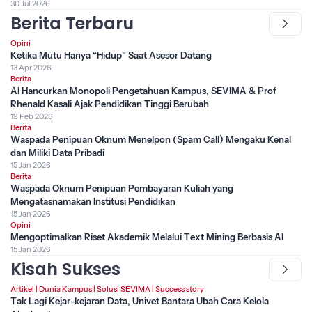
30 Jul 2026
Berita Terbaru
Opini
Ketika Mutu Hanya “Hidup” Saat Asesor Datang
13 Apr 2026
Berita
AI Hancurkan Monopoli Pengetahuan Kampus, SEVIMA & Prof
Rhenald Kasali Ajak Pendidikan Tinggi Berubah
19 Feb 2026
Berita
Waspada Penipuan Oknum Menelpon (Spam Call) Mengaku Kenal
dan Miliki Data Pribadi
15 Jan 2026
Berita
Waspada Oknum Penipuan Pembayaran Kuliah yang
Mengatasnamakan Institusi Pendidikan
15 Jan 2026
Opini
Mengoptimalkan Riset Akademik Melalui Text Mining Berbasis AI
15 Jan 2026
Kisah Sukses
Artikel
|
Dunia Kampus
|
Solusi SEVIMA
|
Success story
Tak Lagi Kejar-kejaran Data, Univet Bantara Ubah Cara Kelola