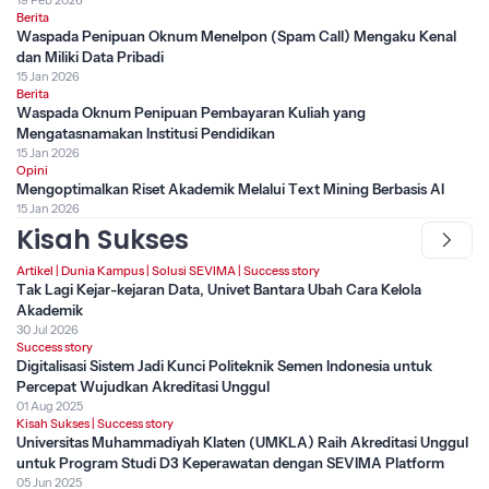
19 Feb 2026
Berita
Waspada Penipuan Oknum Menelpon (Spam Call) Mengaku Kenal
dan Miliki Data Pribadi
15 Jan 2026
Berita
Waspada Oknum Penipuan Pembayaran Kuliah yang
Mengatasnamakan Institusi Pendidikan
15 Jan 2026
Opini
Mengoptimalkan Riset Akademik Melalui Text Mining Berbasis AI
15 Jan 2026
Kisah Sukses
Artikel
|
Dunia Kampus
|
Solusi SEVIMA
|
Success story
Tak Lagi Kejar-kejaran Data, Univet Bantara Ubah Cara Kelola
Akademik
30 Jul 2026
Success story
Digitalisasi Sistem Jadi Kunci Politeknik Semen Indonesia untuk
Percepat Wujudkan Akreditasi Unggul
01 Aug 2025
Kisah Sukses
|
Success story
Universitas Muhammadiyah Klaten (UMKLA) Raih Akreditasi Unggul
untuk Program Studi D3 Keperawatan dengan SEVIMA Platform
05 Jun 2025