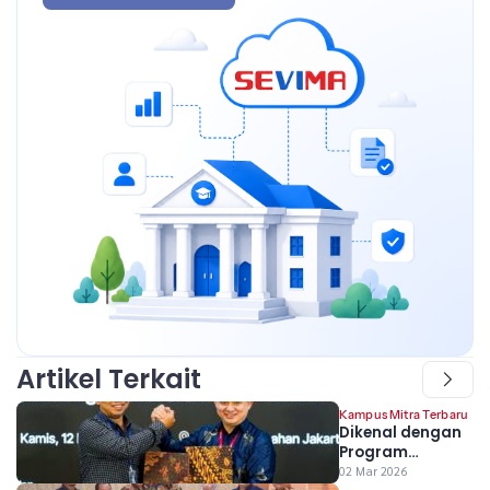
Artikel Terkait
Kampus Mitra Terbaru
Dikenal dengan
Program
Beasiswanya,
02 Mar 2026