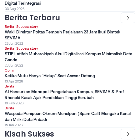
Digital Terintegrasi
03 Aug 2026
Berita Terbaru
Berita
|
Success story
Wakil Direktur Poltas Tempuh Perjalanan 23 Jam Ikuti Bimtek
SEVIMA
28 Jun 2022
Berita
|
Success story
STIE Latifah Mubarokiyah Akui Digitalisasi Kampus Minimalisir Data
Ganda
28 Jun 2022
Opini
Ketika Mutu Hanya “Hidup” Saat Asesor Datang
13 Apr 2026
Berita
AI Hancurkan Monopoli Pengetahuan Kampus, SEVIMA & Prof
Rhenald Kasali Ajak Pendidikan Tinggi Berubah
19 Feb 2026
Berita
Waspada Penipuan Oknum Menelpon (Spam Call) Mengaku Kenal
dan Miliki Data Pribadi
15 Jan 2026
Kisah Sukses