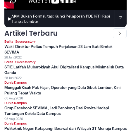
AKM Bukan Formalitas: Kunci Pelaporan PDDIKTI Rapi
▶
Tanpa Lembur
Artikel Terbaru
Berita
|
Success story
Wakil Direktur Poltas Tempuh Perjalanan 23 Jam Ikuti Bimtek
SEVIMA
28 Jun 2022
Berita
|
Success story
STIE Latifah Mubarokiyah Akui Digitalisasi Kampus Minimalisir Data
Ganda
28 Jun 2022
Dunia Kampus
Menggali Kisah Pak Hajar, Operator yang Dulu Sibuk Lembur, Kini
Pulang Tepat Waktu
03 Aug 2026
Dunia Kampus
Grup Facebook SEVIMA, Jadi Penolong Desi Rovita Hadapi
Tantangan Kelola Data Kampus
03 Aug 2026
Dunia Kampus
Politeknik Negeri Ketapang: Berawal dari Wilayah 3T Menuju Kampus