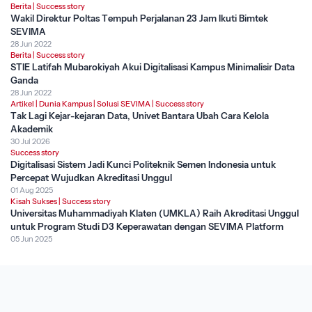
Berita
|
Success story
Wakil Direktur Poltas Tempuh Perjalanan 23 Jam Ikuti Bimtek
SEVIMA
28 Jun 2022
Berita
|
Success story
STIE Latifah Mubarokiyah Akui Digitalisasi Kampus Minimalisir Data
Ganda
28 Jun 2022
Artikel
|
Dunia Kampus
|
Solusi SEVIMA
|
Success story
Tak Lagi Kejar-kejaran Data, Univet Bantara Ubah Cara Kelola
Akademik
30 Jul 2026
Success story
Digitalisasi Sistem Jadi Kunci Politeknik Semen Indonesia untuk
Percepat Wujudkan Akreditasi Unggul
01 Aug 2025
Kisah Sukses
|
Success story
Universitas Muhammadiyah Klaten (UMKLA) Raih Akreditasi Unggul
untuk Program Studi D3 Keperawatan dengan SEVIMA Platform
05 Jun 2025