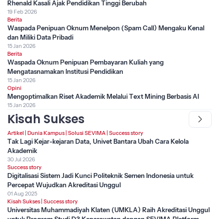
Rhenald Kasali Ajak Pendidikan Tinggi Berubah
19 Feb 2026
Berita
Waspada Penipuan Oknum Menelpon (Spam Call) Mengaku Kenal
dan Miliki Data Pribadi
15 Jan 2026
Berita
Waspada Oknum Penipuan Pembayaran Kuliah yang
Mengatasnamakan Institusi Pendidikan
15 Jan 2026
Opini
Mengoptimalkan Riset Akademik Melalui Text Mining Berbasis AI
15 Jan 2026
Kisah Sukses
Artikel
|
Dunia Kampus
|
Solusi SEVIMA
|
Success story
Tak Lagi Kejar-kejaran Data, Univet Bantara Ubah Cara Kelola
Akademik
30 Jul 2026
Success story
Digitalisasi Sistem Jadi Kunci Politeknik Semen Indonesia untuk
Percepat Wujudkan Akreditasi Unggul
01 Aug 2025
Kisah Sukses
|
Success story
Universitas Muhammadiyah Klaten (UMKLA) Raih Akreditasi Unggul