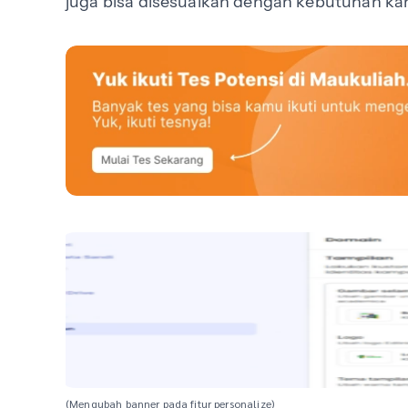
juga bisa disesuaikan dengan kebutuhan k
(Mengubah banner pada fitur personalize)