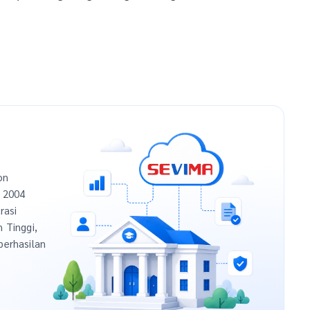
on
n 2004
rasi
h Tinggi,
berhasilan