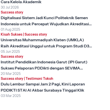
Cara Kelola Akademik
30 Jul 2026
Success story
Digitalisasi Sistem Jadi Kunci Politeknik Semen
Indonesia untuk Percepat Wujudkan Akreditasi
01 Aug 2025
Unggul
Kisah Sukses
|
Success story
Universitas Muhammadiyah Klaten (UMKLA)
Raih Akreditasi Unggul untuk Program Studi D3
05 Jun 2025
Keperawatan dengan SEVIMA Platform
Success story
Institut Pendidikan Indonesia Garut (IPI Garut)
Sukses Pelaporan PDDikti dengan SEVIMA
20 Mar 2025
Platform
Success story
|
Testimoni Tokoh
Dulu Lembur Sampai Jam 2 Pagi, Kini Laporan
PDDIKTI STAI Al Akbar Surabaya Tinggal Klik
03 Mar 2025