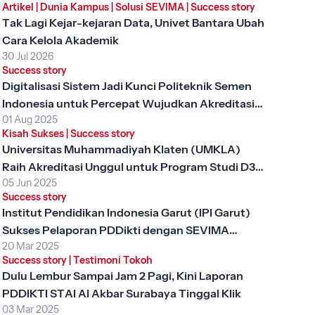
Artikel
|
Dunia Kampus
|
Solusi SEVIMA
|
Success story
Tak Lagi Kejar-kejaran Data, Univet Bantara Ubah
Cara Kelola Akademik
30 Jul 2026
Success story
Digitalisasi Sistem Jadi Kunci Politeknik Semen
Indonesia untuk Percepat Wujudkan Akreditasi
01 Aug 2025
Unggul
Kisah Sukses
|
Success story
Universitas Muhammadiyah Klaten (UMKLA)
Raih Akreditasi Unggul untuk Program Studi D3
05 Jun 2025
Keperawatan dengan SEVIMA Platform
Success story
Institut Pendidikan Indonesia Garut (IPI Garut)
Sukses Pelaporan PDDikti dengan SEVIMA
20 Mar 2025
Platform
Success story
|
Testimoni Tokoh
Dulu Lembur Sampai Jam 2 Pagi, Kini Laporan
PDDIKTI STAI Al Akbar Surabaya Tinggal Klik
03 Mar 2025