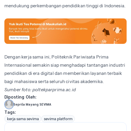
mendukung perkembangan pendidikan tinggi di Indonesia.
Dengan kerja sama ini, Politeknik Pariwisata Prima
Internasional semakin siap menghadapi tantangan industri
pendidikan di era digital dan memberikan layanan terbaik
bagi mahasiswa serta seluruh civitas akademika.
Sumber foto: poltekparprima.ac.id
Diposting Oleh:
Seprila Mayang SEVIMA
Tags:
kerja sama sevima
sevima platform