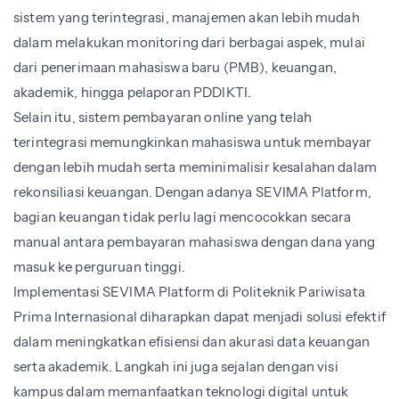
sistem yang terintegrasi, manajemen akan lebih mudah
dalam melakukan monitoring dari berbagai aspek, mulai
dari penerimaan mahasiswa baru (PMB), keuangan,
akademik, hingga pelaporan PDDIKTI.
Selain itu, sistem pembayaran online yang telah
terintegrasi memungkinkan mahasiswa untuk membayar
dengan lebih mudah serta meminimalisir kesalahan dalam
rekonsiliasi keuangan. Dengan adanya SEVIMA Platform,
bagian keuangan tidak perlu lagi mencocokkan secara
manual antara pembayaran mahasiswa dengan dana yang
masuk ke perguruan tinggi.
Implementasi SEVIMA Platform di Politeknik Pariwisata
Prima Internasional diharapkan dapat menjadi solusi efektif
dalam meningkatkan efisiensi dan akurasi data keuangan
serta akademik. Langkah ini juga sejalan dengan visi
kampus dalam memanfaatkan teknologi digital untuk