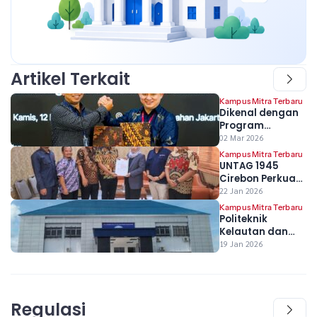
Artikel Terkait
Kampus Mitra Terbaru
Dikenal dengan
Program
Beasiswanya,
02 Mar 2026
Universitas
Kampus Mitra Terbaru
Ma’arif NU
UNTAG 1945
Kebumen Kini
Cirebon Perkuat
Perkuat
Sistem Akademik
22 Jan 2026
Implementasi
melalui Kerja
Kampus Mitra Terbaru
OBE
Sama Strategis
Politeknik
dengan SEVIMA
Kelautan dan
Perikanan Bone
19 Jan 2026
Tanda Tangani
Kerja Sama
dengan SEVIMA
Regulasi