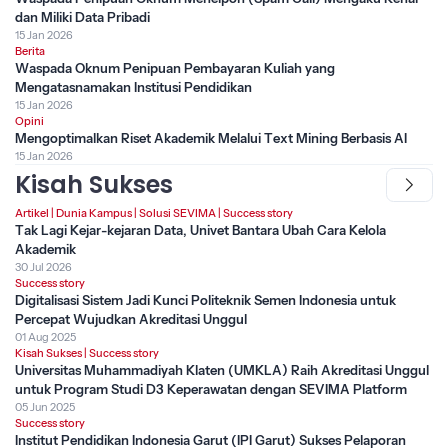
dan Miliki Data Pribadi
15 Jan 2026
Berita
Waspada Oknum Penipuan Pembayaran Kuliah yang
Mengatasnamakan Institusi Pendidikan
15 Jan 2026
Opini
Mengoptimalkan Riset Akademik Melalui Text Mining Berbasis AI
15 Jan 2026
Kisah Sukses
Artikel
|
Dunia Kampus
|
Solusi SEVIMA
|
Success story
Tak Lagi Kejar-kejaran Data, Univet Bantara Ubah Cara Kelola
Akademik
30 Jul 2026
Success story
Digitalisasi Sistem Jadi Kunci Politeknik Semen Indonesia untuk
Percepat Wujudkan Akreditasi Unggul
01 Aug 2025
Kisah Sukses
|
Success story
Universitas Muhammadiyah Klaten (UMKLA) Raih Akreditasi Unggul
untuk Program Studi D3 Keperawatan dengan SEVIMA Platform
05 Jun 2025
Success story
Institut Pendidikan Indonesia Garut (IPI Garut) Sukses Pelaporan