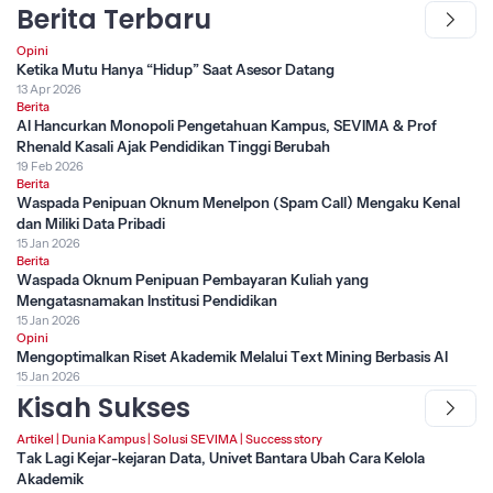
Berita Terbaru
Opini
Ketika Mutu Hanya “Hidup” Saat Asesor Datang
13 Apr 2026
Berita
AI Hancurkan Monopoli Pengetahuan Kampus, SEVIMA & Prof
Rhenald Kasali Ajak Pendidikan Tinggi Berubah
19 Feb 2026
Berita
Waspada Penipuan Oknum Menelpon (Spam Call) Mengaku Kenal
dan Miliki Data Pribadi
15 Jan 2026
Berita
Waspada Oknum Penipuan Pembayaran Kuliah yang
Mengatasnamakan Institusi Pendidikan
15 Jan 2026
Opini
Mengoptimalkan Riset Akademik Melalui Text Mining Berbasis AI
15 Jan 2026
Kisah Sukses
Artikel
|
Dunia Kampus
|
Solusi SEVIMA
|
Success story
Tak Lagi Kejar-kejaran Data, Univet Bantara Ubah Cara Kelola
Akademik