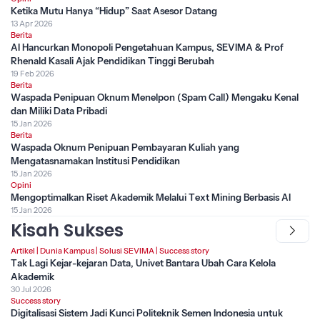
Ketika Mutu Hanya “Hidup” Saat Asesor Datang
13 Apr 2026
Berita
AI Hancurkan Monopoli Pengetahuan Kampus, SEVIMA & Prof
Rhenald Kasali Ajak Pendidikan Tinggi Berubah
19 Feb 2026
Berita
Waspada Penipuan Oknum Menelpon (Spam Call) Mengaku Kenal
dan Miliki Data Pribadi
15 Jan 2026
Berita
Waspada Oknum Penipuan Pembayaran Kuliah yang
Mengatasnamakan Institusi Pendidikan
15 Jan 2026
Opini
Mengoptimalkan Riset Akademik Melalui Text Mining Berbasis AI
15 Jan 2026
Kisah Sukses
Artikel
|
Dunia Kampus
|
Solusi SEVIMA
|
Success story
Tak Lagi Kejar-kejaran Data, Univet Bantara Ubah Cara Kelola
Akademik
30 Jul 2026
Success story
Digitalisasi Sistem Jadi Kunci Politeknik Semen Indonesia untuk