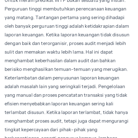
Untuk meraih predikat WTP bukan sesuatu yang instan.
Perguruan tinggi membutuhkan perencanaan keuangan
yang matang. Tantangan pertama yang sering dihadapi
oleh banyak perguruan tinggi adalah ketidakrapian dalam
laporan keuangan. Ketika laporan keuangan tidak disusun
dengan baik dan terorganisir, proses audit menjadi lebih
sulit dan memakan waktu lebih lama. Hal ini dapat
menghambat keberhasilan dalam audit dan bahkan
berisiko menghasilkan temuan-temuan yang merugikan.
Keterlambatan dalam penyusunan laporan keuangan
adalah masalah lain yang seringkali terjadi. Pengelolaan
yang manual dan proses pencatatan transaksi yang tidak
efisien menyebabkan laporan keuangan sering kali
terlambat disusun. Ketika laporan terlambat, tidak hanya
menghambat proses audit, tetapi juga dapat mengurangi
tingkat kepercayaan dari pihak-pihak yang