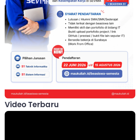
Video Terbaru