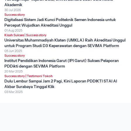
Akademik
30 Jul 2026
Success story
Digitalisasi Sistem Jadi Kunci Politeknik Semen Indonesia untuk
Percepat Wujudkan Akreditasi Unggul
01 Aug 2025
Kisah Sukses
|
Success story
Universitas Muhammadiyah Klaten (UMKLA) Raih Akreditasi Unggul
untuk Program Studi D3 Keperawatan dengan SEVIMA Platform
05 Jun 2025
Success story
Institut Pendidikan Indonesia Garut (IPI Garut) Sukses Pelaporan
PDDikti dengan SEVIMA Platform
20 Mar 2025
Success story
|
Testimoni Tokoh
Dulu Lembur Sampai Jam 2 Pagi, Kini Laporan PDDIKTI STAI Al
Akbar Surabaya Tinggal Klik
03 Mar 2025