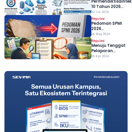
Permendiktisaintek
10 Tahun 2026
Resmi Berlaku, Apa
22 Jul 2026
Perubahan yang
Regulasi
Berdampak bagi
Pedoman SPMI
Kampus Anda?
2026
Diluncurkan, Ini
26 May 2026
yang Harus
Regulasi
Disiapkan
Menuju Tenggat
Kampus Anda
Pelaporan
PDDIKTI Semester
06 Apr 2026
2025/2026 Ganjil,
Ini Strategi
Persiapannya