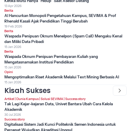
Ketika Mutu Hanya “Hidup” Saat Asesor Datang
13 Apr 2026
Berita
AI Hancurkan Monopoli Pengetahuan Kampus, SEVIMA & Prof
Rhenald Kasali Ajak Pendidikan Tinggi Berubah
19 Feb 2026
Berita
Waspada Penipuan Oknum Menelpon (Spam Call) Mengaku Kenal
dan Miliki Data Pribadi
15 Jan 2026
Berita
Waspada Oknum Penipuan Pembayaran Kuliah yang
Mengatasnamakan Institusi Pendidikan
15 Jan 2026
Opini
Mengoptimalkan Riset Akademik Melalui Text Mining Berbasis AI
15 Jan 2026
Kisah Sukses
Artikel
|
Dunia Kampus
|
Solusi SEVIMA
|
Success story
Tak Lagi Kejar-kejaran Data, Univet Bantara Ubah Cara Kelola
Akademik
30 Jul 2026
Success story
Digitalisasi Sistem Jadi Kunci Politeknik Semen Indonesia untuk
Percepat Wujudkan Akreditasi Unggul