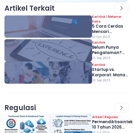
Artikel Terkait
Karirlink
|
Melamar
Kerja
5 Cara Cerdas
Mencari
Lowongan Kerja
02 Oct 2025
Tersembunyi
Karirlink
Belum Punya
Bagi Fresh
Pengalaman?
Graduate
Bukan Masalah!
23 Sep 2025
Ubah Proyek
Karirlink
Kuliah Jadi
Startup vs.
Senjata Ampuh
Korporat: Mana
di CV-mu
yang Lebih Asik
10 Sep 2025
untuk Fresh
Graduate?
Regulasi
Artikel
|
Regulasi
Permendiktisaintek
10 Tahun 2026
Resmi Berlaku, Apa
22 Jul 2026