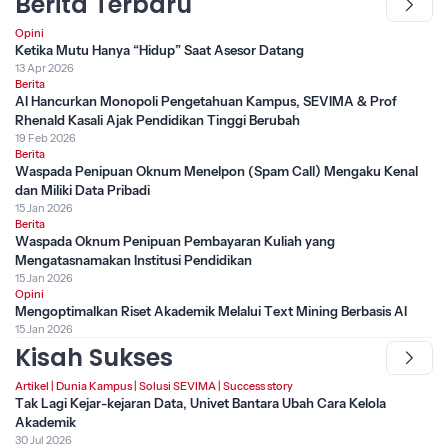
Berita Terbaru
Opini
Ketika Mutu Hanya “Hidup” Saat Asesor Datang
13 Apr 2026
Berita
AI Hancurkan Monopoli Pengetahuan Kampus, SEVIMA & Prof
Rhenald Kasali Ajak Pendidikan Tinggi Berubah
19 Feb 2026
Berita
Waspada Penipuan Oknum Menelpon (Spam Call) Mengaku Kenal
dan Miliki Data Pribadi
15 Jan 2026
Berita
Waspada Oknum Penipuan Pembayaran Kuliah yang
Mengatasnamakan Institusi Pendidikan
15 Jan 2026
Opini
Mengoptimalkan Riset Akademik Melalui Text Mining Berbasis AI
15 Jan 2026
Kisah Sukses
Artikel
|
Dunia Kampus
|
Solusi SEVIMA
|
Success story
Tak Lagi Kejar-kejaran Data, Univet Bantara Ubah Cara Kelola
Akademik
30 Jul 2026