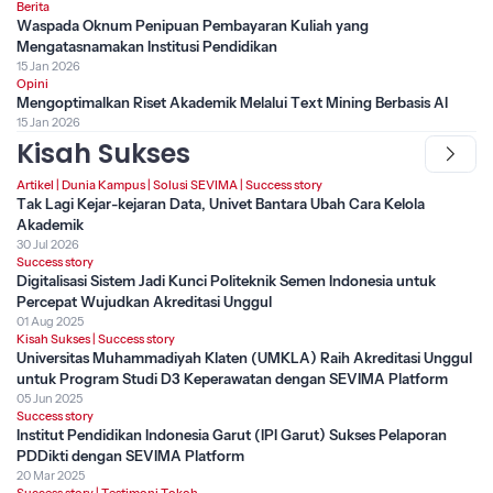
Berita
Waspada Oknum Penipuan Pembayaran Kuliah yang
Mengatasnamakan Institusi Pendidikan
15 Jan 2026
Opini
Mengoptimalkan Riset Akademik Melalui Text Mining Berbasis AI
15 Jan 2026
Kisah Sukses
Artikel
|
Dunia Kampus
|
Solusi SEVIMA
|
Success story
Tak Lagi Kejar-kejaran Data, Univet Bantara Ubah Cara Kelola
Akademik
30 Jul 2026
Success story
Digitalisasi Sistem Jadi Kunci Politeknik Semen Indonesia untuk
Percepat Wujudkan Akreditasi Unggul
01 Aug 2025
Kisah Sukses
|
Success story
Universitas Muhammadiyah Klaten (UMKLA) Raih Akreditasi Unggul
untuk Program Studi D3 Keperawatan dengan SEVIMA Platform
05 Jun 2025
Success story
Institut Pendidikan Indonesia Garut (IPI Garut) Sukses Pelaporan
PDDikti dengan SEVIMA Platform
20 Mar 2025
Success story
|
Testimoni Tokoh