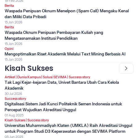
19 Feb 2026
Berita
Waspada Penipuan Oknum Menelpon (Spam Call) Mengaku Kenal
dan Miliki Data Pribadi
15 Jan 2026
Berita
Waspada Oknum Penipuan Pembayaran Kuliah yang
Mengatasnamakan Institusi Pendidikan
15 Jan 2026
Opini
Mengoptimalkan Riset Akademik Melalui Text Mining Berbasis AI
15 Jan 2026
Kisah Sukses
Artikel
|
Dunia Kampus
|
Solusi SEVIMA
|
Success story
Tak Lagi Kejar-kejaran Data, Univet Bantara Ubah Cara Kelola
Akademik
30 Jul 2026
Success story
Digitalisasi Sistem Jadi Kunci Politeknik Semen Indonesia untuk
Percepat Wujudkan Akreditasi Unggul
01 Aug 2025
Kisah Sukses
|
Success story
Universitas Muhammadiyah Klaten (UMKLA) Raih Akreditasi Unggul
untuk Program Studi D3 Keperawatan dengan SEVIMA Platform
05 Jun 2025