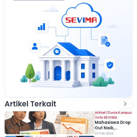
Artikel Terkait
Artikel
|
Dunia Kampus
|
Info SEVIMA
Mahasiswa Drop
Out Naik,
Akreditasi Prodi
23 Feb 2026