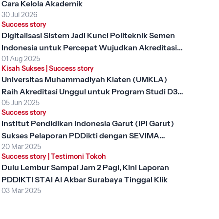
Cara Kelola Akademik
30 Jul 2026
Success story
Digitalisasi Sistem Jadi Kunci Politeknik Semen
Indonesia untuk Percepat Wujudkan Akreditasi
01 Aug 2025
Unggul
Kisah Sukses
|
Success story
Universitas Muhammadiyah Klaten (UMKLA)
Raih Akreditasi Unggul untuk Program Studi D3
05 Jun 2025
Keperawatan dengan SEVIMA Platform
Success story
Institut Pendidikan Indonesia Garut (IPI Garut)
Sukses Pelaporan PDDikti dengan SEVIMA
20 Mar 2025
Platform
Success story
|
Testimoni Tokoh
Dulu Lembur Sampai Jam 2 Pagi, Kini Laporan
PDDIKTI STAI Al Akbar Surabaya Tinggal Klik
03 Mar 2025