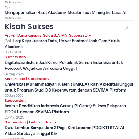
15 Jan 2026
Opini
Mengoptimalkan Riset Akademik Melalui Text Mining Berbasis AI
15 Jan 2026
Kisah Sukses
Artikel
|
Dunia Kampus
|
Solusi SEVIMA
|
Success story
Tak Lagi Kejar-kejaran Data, Univet Bantara Ubah Cara Kelola
Akademik
30 Jul 2026
Success story
Digitalisasi Sistem Jadi Kunci Politeknik Semen Indonesia untuk
Percepat Wujudkan Akreditasi Unggul
01 Aug 2025
Kisah Sukses
|
Success story
Universitas Muhammadiyah Klaten (UMKLA) Raih Akreditasi Unggul
untuk Program Studi D3 Keperawatan dengan SEVIMA Platform
05 Jun 2025
Success story
Institut Pendidikan Indonesia Garut (IPI Garut) Sukses Pelaporan
PDDikti dengan SEVIMA Platform
20 Mar 2025
Success story
|
Testimoni Tokoh
Dulu Lembur Sampai Jam 2 Pagi, Kini Laporan PDDIKTI STAI Al
Akbar Surabaya Tinggal Klik