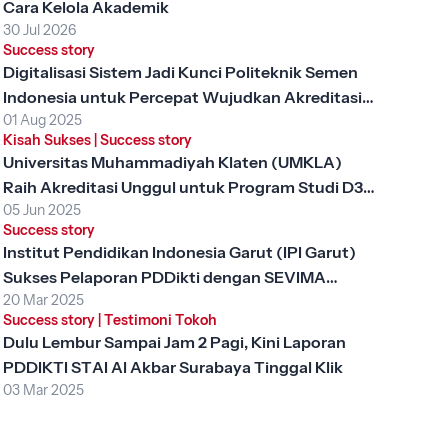
Cara Kelola Akademik
30 Jul 2026
Success story
Digitalisasi Sistem Jadi Kunci Politeknik Semen
Indonesia untuk Percepat Wujudkan Akreditasi
01 Aug 2025
Unggul
Kisah Sukses
|
Success story
Universitas Muhammadiyah Klaten (UMKLA)
Raih Akreditasi Unggul untuk Program Studi D3
05 Jun 2025
Keperawatan dengan SEVIMA Platform
Success story
Institut Pendidikan Indonesia Garut (IPI Garut)
Sukses Pelaporan PDDikti dengan SEVIMA
20 Mar 2025
Platform
Success story
|
Testimoni Tokoh
Dulu Lembur Sampai Jam 2 Pagi, Kini Laporan
PDDIKTI STAI Al Akbar Surabaya Tinggal Klik
03 Mar 2025