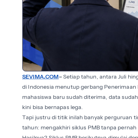
SEVIMA.COM
–
Setiap tahun, antara Juli h
di Indonesia menutup gerbang Penerimaan
mahasiswa baru sudah diterima, data sudah 
kini bisa bernapas lega.
Tapi justru di titik inilah banyak pergurua
tahun: mengakhiri siklus PMB tanpa pernah
Hasilnya? Siklus PMB berikutnya dimulai d