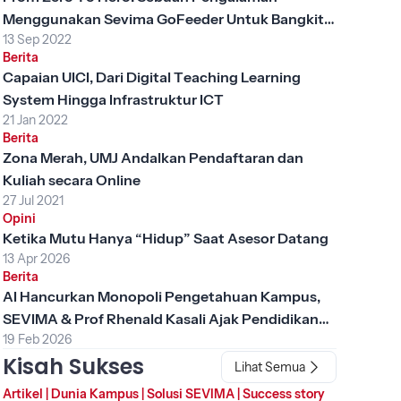
Menggunakan Sevima GoFeeder Untuk Bangkit
13 Sep 2022
Dari Status “Pembinaan”
Berita
Capaian UICI, Dari Digital Teaching Learning
System Hingga Infrastruktur ICT
21 Jan 2022
Berita
Zona Merah, UMJ Andalkan Pendaftaran dan
Kuliah secara Online
27 Jul 2021
Opini
Ketika Mutu Hanya “Hidup” Saat Asesor Datang
13 Apr 2026
Berita
AI Hancurkan Monopoli Pengetahuan Kampus,
SEVIMA & Prof Rhenald Kasali Ajak Pendidikan
19 Feb 2026
Tinggi Berubah
Kisah Sukses
Lihat Semua
Artikel
|
Dunia Kampus
|
Solusi SEVIMA
|
Success story