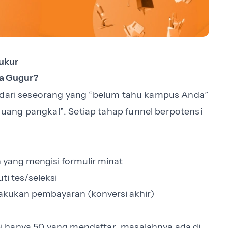
ukur
wa Gugur?
n dari seseorang yang “belum tahu kampus Anda”
ang pangkal”. Setiap tahap funnel berpotensi
yang mengisi formulir minat
ti tes/seleksi
lakukan pembayaran (konversi akhir)
i hanya 50 yang mendaftar, masalahnya ada di