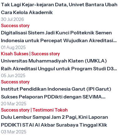
Tak Lagi Kejar-kejaran Data, Univet Bantara Ubah
Cara Kelola Akademik
30 Jul 2026
Success story
Digitalisasi Sistem Jadi Kunci Politeknik Semen
Indonesia untuk Percepat Wujudkan Akreditasi
01 Aug 2025
Unggul
Kisah Sukses
|
Success story
Universitas Muhammadiyah Klaten (UMKLA)
Raih Akreditasi Unggul untuk Program Studi D3
05 Jun 2025
Keperawatan dengan SEVIMA Platform
Success story
Institut Pendidikan Indonesia Garut (IPI Garut)
Sukses Pelaporan PDDikti dengan SEVIMA
20 Mar 2025
Platform
Success story
|
Testimoni Tokoh
Dulu Lembur Sampai Jam 2 Pagi, Kini Laporan
PDDIKTI STAI Al Akbar Surabaya Tinggal Klik
03 Mar 2025