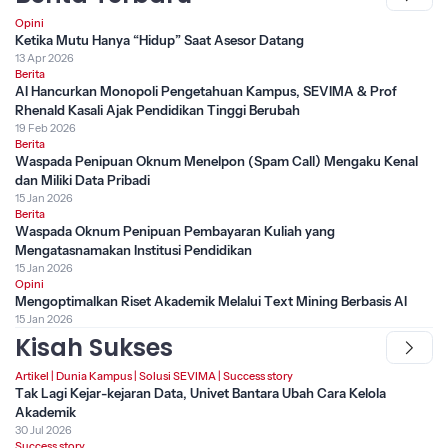
Opini
Ketika Mutu Hanya “Hidup” Saat Asesor Datang
13 Apr 2026
Berita
AI Hancurkan Monopoli Pengetahuan Kampus, SEVIMA & Prof
Rhenald Kasali Ajak Pendidikan Tinggi Berubah
19 Feb 2026
Berita
Waspada Penipuan Oknum Menelpon (Spam Call) Mengaku Kenal
dan Miliki Data Pribadi
15 Jan 2026
Berita
Waspada Oknum Penipuan Pembayaran Kuliah yang
Mengatasnamakan Institusi Pendidikan
15 Jan 2026
Opini
Mengoptimalkan Riset Akademik Melalui Text Mining Berbasis AI
15 Jan 2026
Kisah Sukses
Artikel
|
Dunia Kampus
|
Solusi SEVIMA
|
Success story
Tak Lagi Kejar-kejaran Data, Univet Bantara Ubah Cara Kelola
Akademik
30 Jul 2026
Success story