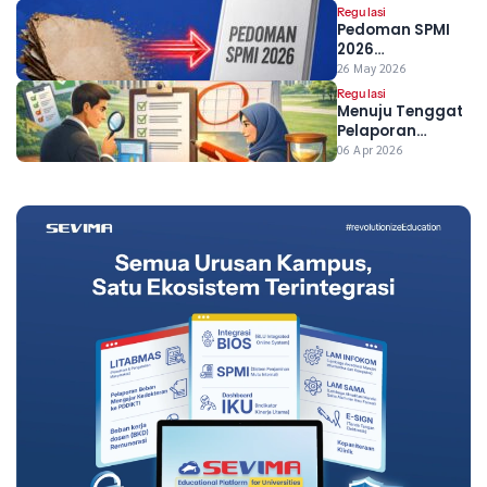
Perubahan yang
Regulasi
Berdampak bagi
Pedoman SPMI
Kampus Anda?
2026
Diluncurkan, Ini
26 May 2026
yang Harus
Regulasi
Disiapkan
Menuju Tenggat
Kampus Anda
Pelaporan
PDDIKTI Semester
06 Apr 2026
2025/2026 Ganjil,
Ini Strategi
Persiapannya