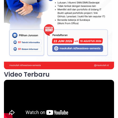
Video Terbaru