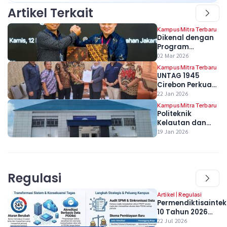
Artikel Terkait
Kampus Mitra Terbaru
Dikenal dengan
Program
Beasiswanya,
02 Mar 2026
Universitas
Kampus Mitra Terbaru
Ma’arif NU
UNTAG 1945
Kebumen Kini
Cirebon Perkuat
Perkuat
Sistem Akademik
22 Jan 2026
Implementasi
melalui Kerja
Kampus Mitra Terbaru
OBE
Sama Strategis
Politeknik
dengan SEVIMA
Kelautan dan
Perikanan Bone
19 Jan 2026
Tanda Tangani
Kerja Sama
dengan SEVIMA
Regulasi
Artikel
|
Regulasi
Permendiktisaintek
10 Tahun 2026
Resmi Berlaku, Apa
22 Jul 2026