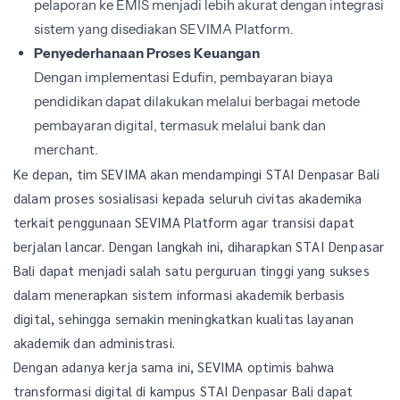
pelaporan ke EMIS menjadi lebih akurat dengan integrasi
sistem yang disediakan SEVIMA Platform.
Penyederhanaan Proses Keuangan
Dengan implementasi Edufin, pembayaran biaya
pendidikan dapat dilakukan melalui berbagai metode
pembayaran digital, termasuk melalui bank dan
merchant.
Ke depan, tim SEVIMA akan mendampingi STAI Denpasar Bali
dalam proses sosialisasi kepada seluruh civitas akademika
terkait penggunaan SEVIMA Platform agar transisi dapat
berjalan lancar. Dengan langkah ini, diharapkan STAI Denpasar
Bali dapat menjadi salah satu perguruan tinggi yang sukses
dalam menerapkan sistem informasi akademik berbasis
digital, sehingga semakin meningkatkan kualitas layanan
akademik dan administrasi.
Dengan adanya kerja sama ini, SEVIMA optimis bahwa
transformasi digital di kampus STAI Denpasar Bali dapat