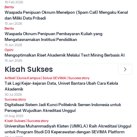
19 Feb 2026
Berita
Waspada Penipuan Oknum Menelpon (Spam Call) Mengaku Kenal
dan Miliki Data Pribadi
15 Jan 2026
Berita
Waspada Oknum Penipuan Pembayaran Kuliah yang
Mengatasnamakan Institusi Pendidikan
15 Jan 2026
Opini
Mengoptimalkan Riset Akademik Melalui Text Mining Berbasis AI
15 Jan 2026
Kisah Sukses
Artikel
|
Dunia Kampus
|
Solusi SEVIMA
|
Success story
Tak Lagi Kejar-kejaran Data, Univet Bantara Ubah Cara Kelola
Akademik
30 Jul 2026
Success story
Digitalisasi Sistem Jadi Kunci Politeknik Semen Indonesia untuk
Percepat Wujudkan Akreditasi Unggul
01 Aug 2025
Kisah Sukses
|
Success story
Universitas Muhammadiyah Klaten (UMKLA) Raih Akreditasi Unggul
untuk Program Studi D3 Keperawatan dengan SEVIMA Platform